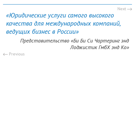
Next
«Юридические услуги самого высокого
«
качества для международных компаний,
п
ведущих бизнес в России»
с
к
 KG
Представительство «Би Би Си Чартеринг энд
Лоджистик ГмбХ энд Ко»
Previous