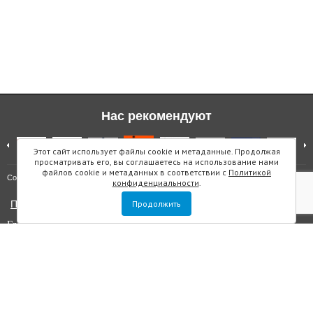
Нас рекомендуют
Этот сайт использует файлы cookie и метаданные. Продолжая
просматривать его, вы соглашаетесь на использование нами
файлов cookie и метаданных в соответствии с
Политикой
Карта сайта
Copyright © "Инмарин"
конфиденциальности
.
Политика конфиденциальности
Продолжить
Главный редактор Маслова Е.О.
Учредитель: ООО "Инмарин"
Выписка из реестра зарегистрированных СМИ
. Регистрационный
номер ЭЛ №ФС 77 — 73188 от 02.07.2018. Зарегистрировано
Федеральной службой по надзору в сфере связи, информационных
технологий и массовых коммуникаций.