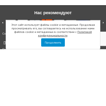
Нас рекомендуют
Этот сайт использует файлы cookie и метаданные. Продолжая
просматривать его, вы соглашаетесь на использование нами
файлов cookie и метаданных в соответствии с
Политикой
Карта сайта
Copyright © "Инмарин"
конфиденциальности
.
Политика конфиденциальности
Продолжить
Главный редактор Маслова Е.О.
Учредитель: ООО "Инмарин"
Выписка из реестра зарегистрированных СМИ
. Регистрационный
номер ЭЛ №ФС 77 — 73188 от 02.07.2018. Зарегистрировано
Федеральной службой по надзору в сфере связи, информационных
технологий и массовых коммуникаций.
Адрес редакции: Площадь Морской Славы дом 1, офис 5059, Санкт-
Петербург, Россия, 199106, телефон +7 (812) 603-48-63, e-mail
sos@inmarin.ru
Все материалы данного сайта являются объектами авторского права, в
том числе дизайн. Запрещается копирование, распространение, в том
числе путем копирования на другие сайты и ресурсы в интернете или
любое иное использование информации и объектов без