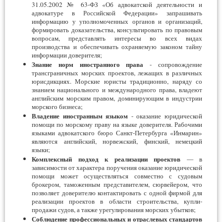
31.05.2002 № 63-ФЗ «Об адвокатской деятельности и
адвокатуре в Российской Федерации» запрашивать
информацию у уполномоченных органов и организаций,
формировать доказательства, консультировать по правовым
вопросам, представлять интересы во всех видах
производства и обеспечивать охраняемую законом тайну
информации доверителя;
Знание норм иностранного права
- сопровождение
трансграничных морских проектов, лежащих в различных
юрисдикциях. Морские юристы традиционно, наряду со
знанием национального и международного права, владеют
английским морским правом, доминирующим в индустрии
морского бизнеса;
Владение иностранным языком
- оказание юридической
помощи по морскому праву на языке доверителя. Рабочими
языками адвокатского бюро Санкт-Петербурга «Инмарин»
являются английский, норвежский, финский, немецкий
языки;
Комплексный подход к реализации проектов
— в
зависимости от характера поручения оказание юридической
помощи может осуществляться совместно с судовым
брокером, таможенным представителем, сюрвейером, что
позволяет доверителю контактировать с одной фирмой для
реализации проектов в области строительства, купли-
продажи судов, а также урегулирования морских убытков;
Соблюдение профессиональных и отраслевых стандартов