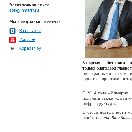
Электронная почта:
sos@inmarin.ru
Мы в социальных сетях:
В контакте
Youtube
Корабел.ру
За время работы компа
только благодаря главн
иностранными языками и
юристы - практики, кот
С 2014 года
«Инмарин»
получать также услуги м
инфраструктуры.
В своей деятельности м
чтобы
делать Ваш бизне