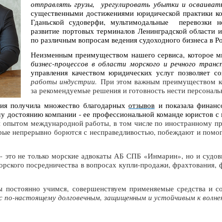
отправля
ть грузы, урегулировать убытки и осваивать 
существенными достижениями юридической практики комп
Гданьской судоверфи, мультимодальные перевозки не
развитие портовых терминалов Ленинградской области и
по различным вопросам ведения судоходного бизнеса в Р
Неизменным преимуществом нашего сервиса, которое мы
бизнес-процессов в области морского и речного тран
управления качеством юридических услуг позволяет с
работы индустрии.
При этом важным преимуществом ко
за рекомендуемые решения и готовность нести персональ
ния получила множество благодарных
отзывов
и показала финанс
ому достоянию компании - ее профессиональной команде юристов с
 опытом международной работы, в том числе по иностранному пр
орые непрерывно борются с несправедливостью, побеждают и помо
 -
это не только морские адвокаты АБ СПБ «Инмарин», но и суд
орского посредничества в вопросах купли-продажи, фрахтования, 
ы постоянно учимся, совершенствуем применяемые средства и с
с по-настоящему долговечным, защищенным и устойчивым к волне