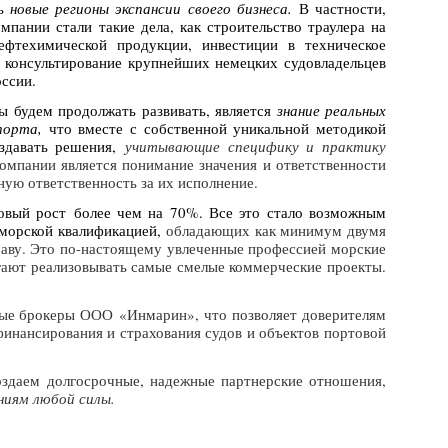
новые регионы экспансии своего бизнеса.
В частности,
ании стали такие дела, как строительство траулера на
фтехимической продукции, инвестиции в техническое
 консультирование крупнейших немецких судовладельцев
оссии.
 будем продолжать развивать, является
знание реальных
спорта,
что вместе с собственной уникальной методикой
оздавать решения,
учитывающие специфику и практику
мпании является понимание значения и ответственности
ную ответственность за их исполнение
.
овый рост более чем на 70%. Все это стало возможным
 морской квалификацией,
обладающих как минимум двумя
аву. Это по-настоящему увлеченные профессией морские
гают реализовывать самые смелые коммерческие проекты.
овые брокеры ООО «Инмарин»
, что позволяет доверителям
финансирования и страхования судов и объектов портовой
оздаем долгосрочные, надежные партнерские отношения,
ниям любой силы.