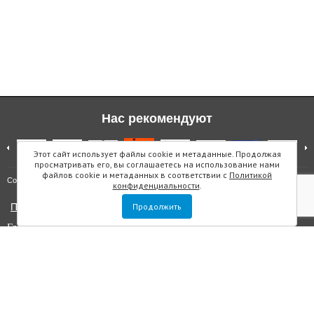
Нас рекомендуют
Этот сайт использует файлы cookie и метаданные. Продолжая
просматривать его, вы соглашаетесь на использование нами
файлов cookie и метаданных в соответствии с
Политикой
Карта сайта
Copyright © "Инмарин"
конфиденциальности
.
Политика конфиденциальности
Продолжить
Главный редактор Маслова Е.О.
Учредитель: ООО "Инмарин"
Выписка из реестра зарегистрированных СМИ
. Регистрационный
номер ЭЛ №ФС 77 — 73188 от 02.07.2018. Зарегистрировано
Федеральной службой по надзору в сфере связи, информационных
технологий и массовых коммуникаций.