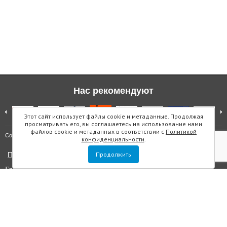
Нас рекомендуют
Этот сайт использует файлы cookie и метаданные. Продолжая
просматривать его, вы соглашаетесь на использование нами
файлов cookie и метаданных в соответствии с
Политикой
Карта сайта
Copyright © "Инмарин"
конфиденциальности
.
Политика конфиденциальности
Продолжить
Главный редактор Маслова Е.О.
Учредитель: ООО "Инмарин"
Выписка из реестра зарегистрированных СМИ
. Регистрационный
номер ЭЛ №ФС 77 — 73188 от 02.07.2018. Зарегистрировано
Федеральной службой по надзору в сфере связи, информационных
технологий и массовых коммуникаций.