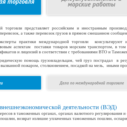
ая торговля
морские работы
й торговли представляет российским и иностранным производ
перевозок, а также перевозок грузов в прямом смешанном сообщен
эксперты практики международной торговли консультируют и
авовым аспектам поставки товаров морским транспортом, в том
тификатов и лицензий в соответствии с требованиями ВТО и Тамож
идическую помощь грузовладельцам, чей груз пострадал в резу
, вызванной пожаром, столкновением, посадкой на мель, иными п
ги
Дела по международной торговле
 внешнеэкономической деятельности (ВЭД)
ресов в таможенных органах, органах валютного регулирования и 
пошлин, возврат излишне уплаченных таможенных пошлин, оспари