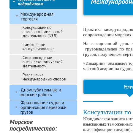
Международн
подрядчикам
Международная
торговля
Консультации по
Практика международно
внешнеэкономической
сопровождении морских 
деятельности (ВЭД)
На сегодняшний день 
Таможенное
грузовладельцев по пр
консультирование
грузов, получением сер
Сопровождение
внешнеэкономической
«Инмарин» оказывает юр
деятельности
частной аварии на судне
Разрешение
международных споров
Услу
Дноуглубительные и
морские работы
Фрахтование судов и
организация перевозки
Консультации по
грузов
Юридическая защита инте
Морское
взысканных таможенных 
посредничество:
классификации товаров).