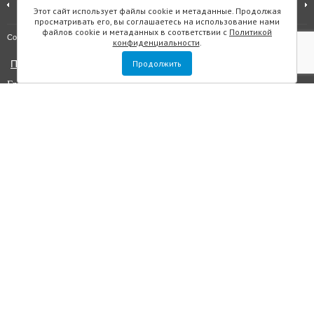
Этот сайт использует файлы cookie и метаданные. Продолжая
просматривать его, вы соглашаетесь на использование нами
файлов cookie и метаданных в соответствии с
Политикой
Карта сайта
Copyright © "Инмарин"
конфиденциальности
.
Политика конфиденциальности
Продолжить
Главный редактор Маслова Е.О.
Учредитель: ООО "Инмарин"
Выписка из реестра зарегистрированных СМИ
. Регистрационный
номер ЭЛ №ФС 77 — 73188 от 02.07.2018. Зарегистрировано
Федеральной службой по надзору в сфере связи, информационных
технологий и массовых коммуникаций.
Адрес редакции: Площадь Морской Славы дом 1, офис 5059, Санкт-
Петербург, Россия, 199106, телефон +7 (812) 603-48-63, e-mail
sos@inmarin.ru
Все материалы данного сайта являются объектами авторского права, в
том числе дизайн. Запрещается копирование, распространение, в том
числе путем копирования на другие сайты и ресурсы в интернете или
любое иное использование информации и объектов без
предварительного согласия правообладателя ООО «Инмарин». ©
ООО «Инмарин», 2010-2020.
Для лиц старше 12 лет.