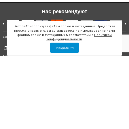
Нас рекомендуют
Этот сайт использует файлы cookie и метаданные. Продолжая
просматривать его, вы соглашаетесь на использование нами
файлов cookie и метаданных в соответствии с
Политикой
Карта сайта
Copyright © "Инмарин"
конфиденциальности
.
Политика конфиденциальности
Продолжить
Главный редактор Маслова Е.О.
Учредитель: ООО "Инмарин"
Выписка из реестра зарегистрированных СМИ
. Регистрационный
номер ЭЛ №ФС 77 — 73188 от 02.07.2018. Зарегистрировано
Федеральной службой по надзору в сфере связи, информационных
технологий и массовых коммуникаций.
Адрес редакции: Площадь Морской Славы дом 1, офис 5059, Санкт-
Петербург, Россия, 199106, телефон +7 (812) 603-48-63, e-mail
sos@inmarin.ru
Все материалы данного сайта являются объектами авторского права, в
том числе дизайн. Запрещается копирование, распространение, в том
числе путем копирования на другие сайты и ресурсы в интернете или
любое иное использование информации и объектов без
предварительного согласия правообладателя ООО «Инмарин». ©