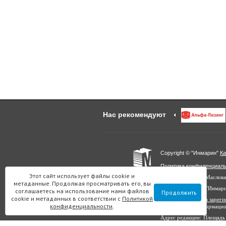
Нас рекомендуют
Copyright © "Инмарин"
Ка
Политика конфиденциал
Этот сайт использует файлы cookie и
Главный редактор Маслова
метаданные. Продолжая просматривать его, вы
Учредитель: ООО "Инмар
соглашаетесь на использование нами файлов
Продолжить
cookie и метаданных в соответствии с
Политикой
Выписка из реестра заре
конфиденциальности
.
в сфере связи, информаци
Адрес редакции: Площадь 