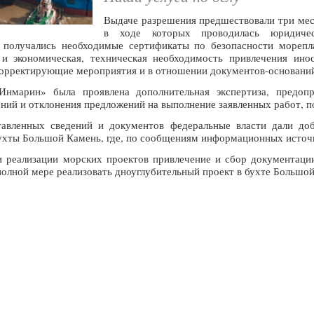
Выдаче разрешения предшествовали три ме
в ходе которых проводилась юридичес
а получались необходимые сертификаты по безопасности морепл
 и экономическая, техническая необходимость привлечения ино
корректирующие мероприятия и в отношении документов-основани
марин» была проявлена дополнительная экспертиза, предопре
ий и отклонения предложений на выполнение заявленных работ, п
тавленных сведений и документов федеральные власти дали доб
ухты Большой Камень, где, по сообщениям информационных источн
и реализации морских проектов привлечение и сбор документации
полной мере реализовать дноуглубительный проект в бухте Большо