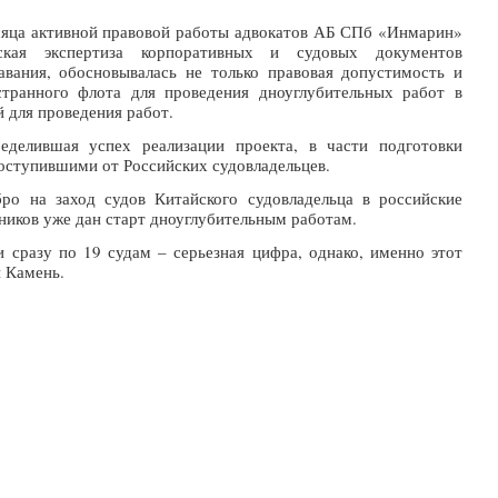
сяца активной правовой работы адвокатов АБ СПб «Инмарин»
кая экспертиза корпоративных и судовых документов
авания, обосновывалась не только правовая допустимость и
странного флота для проведения дноуглубительных работ в
й для проведения работ.
делившая успех реализации проекта, в части подготовки
оступившими от Российских судовладельцев.
ро на заход судов Китайского судовладельца в российские
иков уже дан старт дноуглубительным работам.
 сразу по 19 судам – серьезная цифра, однако, именно этот
й Камень.