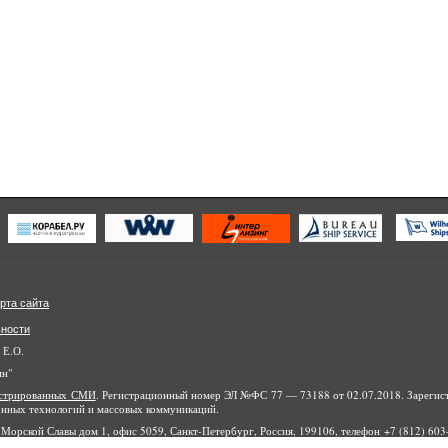
рта сайта
ьности
 Е.О.
ин"
гистрированных СМИ
. Регистрационный номер ЭЛ №ФС 77 — 73188 от 02.07.2018. Зарегис
онных технологий и массовых коммуникаций.
Морской Славы дом 1, офис 5059, Санкт-Петербург, Россия, 199106, телефон +7 (812) 603-