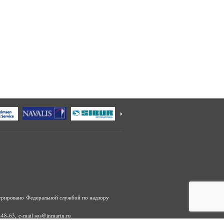
трировано Федеральной службой по надзору
48-63, e-mail sos@inmarin.ru