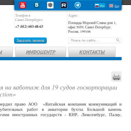
Рус
Eng
Телефон в
Адрес:
:
Санкт-Петербурге:
Площадь Морской Славы дом 1,
+7 (812) 603-48-63
офис 5059, Санкт-Петербург,
Россия, 199106
Заказать звонок
Ы
ИНФОЦЕНТР
КОНТАКТЫ
я на каботаж для 19 судов госкорпорации
ction»
твердил право АОО «Китайская компания коммуникаций и
глубительных работ в акватории бухты Большой камень
гами иностранных государств - КНР, Люксембург, Палау,