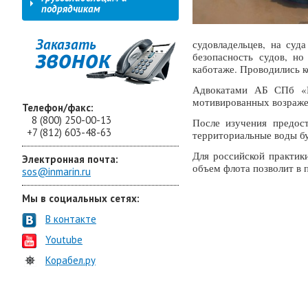
подрядчикам
Заказать
судовладельцев, на суд
звонок
безопасность судов, но
каботаже. Проводились 
Адвокатами АБ СПб «Ин
мотивированных возражен
Телефон/факс:
8 (800) 250-00-13
После изучения предос
+7 (812) 603-48-63
территориальные воды б
Для российской практик
Электронная почта:
объем флота позволит в 
sos@inmarin.ru
Мы в социальных сетях:
В контакте
Youtube
Корабел.ру