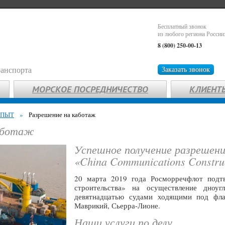
Бесплатный звонок
из любого региона России
8 (800) 250-00-13
ранспорта
Заказать звонок
МОРСКОЕ ПОСРЕДНИЧЕСТВО
КЛИЕНТ
ОПЫТ
»
Разрешение на каботаж
аботаж
Успешное получение разрешени
«China Communications Constru
20 марта 2019 года Росморречфлот под
строительства» на осуществление дноу
девятнадцатью судами ходящими под фла
Маврикий, Сьерра-Лионе.
Наши услуги по делу