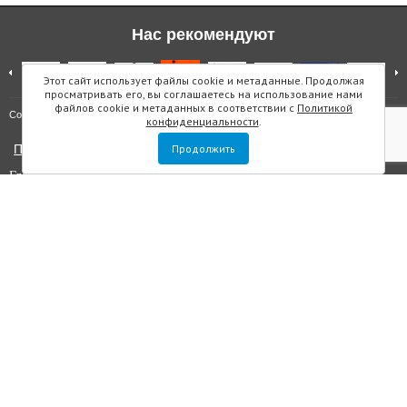
Нас рекомендуют
Этот сайт использует файлы cookie и метаданные. Продолжая
просматривать его, вы соглашаетесь на использование нами
файлов cookie и метаданных в соответствии с
Политикой
Карта сайта
Copyright © "Инмарин"
конфиденциальности
.
Политика конфиденциальности
Продолжить
Главный редактор Маслова Е.О.
Учредитель: ООО "Инмарин"
Выписка из реестра зарегистрированных СМИ
. Регистрационный
номер ЭЛ №ФС 77 — 73188 от 02.07.2018. Зарегистрировано
Федеральной службой по надзору в сфере связи, информационных
технологий и массовых коммуникаций.
Адрес редакции: Площадь Морской Славы дом 1, офис 5059, Санкт-
Петербург, Россия, 199106, телефон +7 (812) 603-48-63, e-mail
sos@inmarin.ru
Все материалы данного сайта являются объектами авторского права, в
том числе дизайн. Запрещается копирование, распространение, в том
числе путем копирования на другие сайты и ресурсы в интернете или
любое иное использование информации и объектов без
предварительного согласия правообладателя ООО «Инмарин». ©