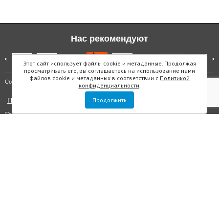
Нас рекомендуют
Этот сайт использует файлы cookie и метаданные. Продолжая
просматривать его, вы соглашаетесь на использование нами
файлов cookie и метаданных в соответствии с
Политикой
Карта сайта
Copyright © "Инмарин"
конфиденциальности
.
Политика конфиденциальности
Продолжить
Главный редактор Маслова Е.О.
Учредитель: ООО "Инмарин"
Выписка из реестра зарегистрированных СМИ
. Регистрационный
номер ЭЛ №ФС 77 — 73188 от 02.07.2018. Зарегистрировано
Федеральной службой по надзору в сфере связи, информационных
технологий и массовых коммуникаций.
Адрес редакции: Площадь Морской Славы дом 1, офис 5059, Санкт-
Петербург, Россия, 199106, телефон +7 (812) 603-48-63, e-mail
sos@inmarin.ru
Все материалы данного сайта являются объектами авторского права, в
том числе дизайн. Запрещается копирование, распространение, в том