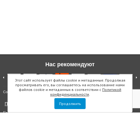
Нас рекомендуют
Этот сайт использует файлы cookie и метаданные. Продолжая
просматривать его, вы соглашаетесь на использование нами
файлов cookie и метаданных в соответствии с
Политикой
Карта сайта
Copyright © "Инмарин"
конфиденциальности
.
Политика конфиденциальности
Продолжить
Главный редактор Маслова Е.О.
Учредитель: ООО "Инмарин"
Выписка из реестра зарегистрированных СМИ
. Регистрационный
номер ЭЛ №ФС 77 — 73188 от 02.07.2018. Зарегистрировано