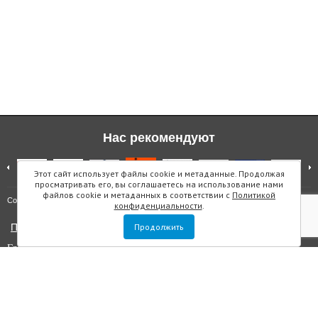
Нас рекомендуют
Этот сайт использует файлы cookie и метаданные. Продолжая
просматривать его, вы соглашаетесь на использование нами
файлов cookie и метаданных в соответствии с
Политикой
Карта сайта
Copyright © "Инмарин"
конфиденциальности
.
Политика конфиденциальности
Продолжить
Главный редактор Маслова Е.О.
Учредитель: ООО "Инмарин"
Выписка из реестра зарегистрированных СМИ
. Регистрационный
номер ЭЛ №ФС 77 — 73188 от 02.07.2018. Зарегистрировано
Федеральной службой по надзору в сфере связи, информационных