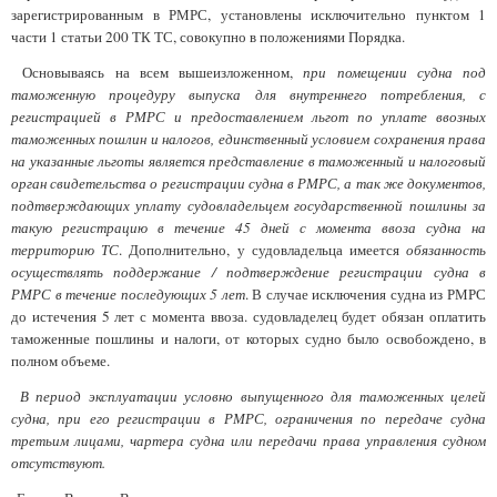
зарегистрированным в РМРС, установлены исключительно пунктом 1
части 1 статьи 200 ТК ТС, совокупно в положениями Порядка.
Основываясь на всем вышеизложенном,
при помещении судна под
таможенную процедуру выпуска для внутреннего потребления, с
регистрацией в РМРС и предоставлением льгот по уплате ввозных
таможенных пошлин и налогов, единственный условием сохранения права
на указанные льготы является представление в таможенный и налоговый
орган свидетельства о регистрации судна в РМРС, а так же документов,
подтверждающих уплату судовладельцем государственной пошлины за
такую регистрацию в течение 45 дней с момента ввоза судна на
территорию ТС
. Дополнительно, у судовладельца имеется
обязанность
осуществлять поддержание / подтверждение регистрации судна в
РМРС в течение последующих 5 лет
. В случае исключения судна из РМРС
до истечения 5 лет с момента ввоза. судовладелец будет обязан оплатить
таможенные пошлины и налоги, от которых судно было освобождено, в
полном объеме.
В период эксплуатации условно выпущенного для таможенных целей
судна, при его регистрации в РМРС, ограничения по передаче судна
третьим лицами, чартера судна или передачи права управления судном
отсутствуют.