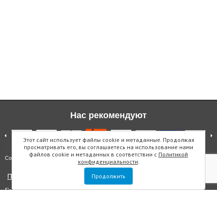
Нас рекомендуют
Этот сайт использует файлы cookie и метаданные. Продолжая
просматривать его, вы соглашаетесь на использование нами
файлов cookie и метаданных в соответствии с
Политикой
Карта сайта
Copyright © "Инмарин"
конфиденциальности
.
Политика конфиденциальности
Продолжить
Главный редактор Маслова Е.О.
Учредитель: ООО "Инмарин"
Выписка из реестра зарегистрированных СМИ
. Регистрационный