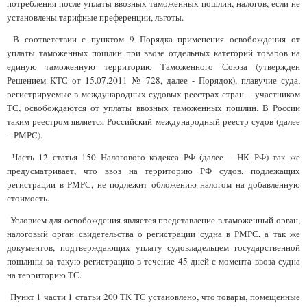
потребления после уплаты ввозных таможенных пошлин, налогов, если не
установлены тарифные преференции, льготы.
В соответствии с пунктом 9 Порядка применения освобождения от
уплаты таможенных пошлин при ввозе отдельных категорий товаров на
единую таможенную территорию Таможенного Союза (утвержден
Решением КТС от 15.07.2011 № 728, далее - Порядок), плавучие суда,
регистрируемые в международных судовых реестрах стран – участником
ТС, освобождаются от уплаты ввозных таможенных пошлин. В России
таким реестром является Российский международный реестр судов (далее
– РМРС).
Часть 12 статья 150 Налогового кодекса РФ (далее – НК РФ) так же
предусматривает, что ввоз на территорию РФ судов, подлежащих
регистрации в РМРС, не подлежит обложению налогом на добавленную
стоимость.
Условием для освобождения является представление в таможенный орган,
налоговый орган свидетельства о регистрации судна в РМРС, а так же
документов, подтверждающих уплату судовладельцем государственной
пошлины за такую регистрацию в течение 45 дней с момента ввоза судна
на территорию ТС.
Пункт 1 части 1 статьи 200 ТК ТС установлено, что товары, помещенные