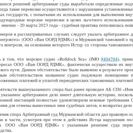
шихся решений арбитражные суды выработали определенные подх
 когда такие перевозки осуществляются с нарушением установленн
ых государств, с попытками их использования для выполнения вн
дународные морские перевозки в целях льготного использования
а именно - 20 марта 2023 года - судебная практика пополнилась н
меров в рассматриваемых случаях следует указать арбитражное д
онтрэктез» (ООО «Ван ООРД РДМК») и Мурманской таможней о п
го контроля, на основании которого Истцу со стороны таможенног
ь в том, что морское судно «Rolldock Sea» (IMO
9404704
), при
нтересах ООО «Ван ООРД РДМК», фактически осуществило их вну
кого пути. Данное обстоятельство было выявлено в результате п
нным обстоятельством названное судно подлежало помещению 
моженных платежей и уплатой периодических таможенных платеже
оятельств вышеуказанного спора был ранее проведен АБ СПб «Инм
о указанное арбитражное дело имеет длительную историю, посколь
ионной инстанций полностью удовлетворили исковые требования
ния для отмены вынесенных ими судебных актов, и возвратил дело
рения спора Арбитражный суд Мурманской области дал правовую оц
ко в части, усмотрев при этом в действиях Истца нарушения по
). ООО «Ван ООРД РДМК» с указанным решение суда первой 
дства.