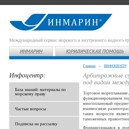
Международный сервис морского и внутреннего водного т
ИНМАРИН
ЮРИДИЧЕСКАЯ ПОМОЩЬ
Главная
»
ИНФОЦЕНТР
Инфоцентр:
Арбитражные су
под видом межд
База знаний: материалы по
Торговое мореплавание,
морскому праву
функционированием пор
многоплановый предмет
взаимосвязи разноотра
Частые вопросы
таких вопросов являе
таможенных правоотнош
Подписка на рассылку
Формирующаяся в этом 