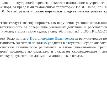
полнении внутренней перевозки (включая выполнение внутреннего 
й порт за пределами таможенной территории ЕАЭС, либо, при в
такие перевозки следует рассматривать к
ЭС без выгрузки) –
твия следует квалифицировать как нарушение условий использова
етственность за совершение указанных действий, и рассматриват
 и эксплуатация такого судна, в силу абз.5 пп.1 п.1 ст.83 ТК ЕА
году было принято
Постановление Правительства
регулирующее пор
анность заявителя не только убедится в отсутствии судов-аналого
сийского технического регламента, а также лицензионным треб
рин" неоднократно оказывало и оказывает судовладельцам и а
отовку документации для минимзации рисков отказа.