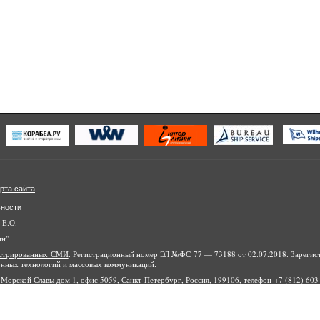
рта сайта
ьности
 Е.О.
ин"
гистрированных СМИ
. Регистрационный номер ЭЛ №ФС 77 — 73188 от 02.07.2018. Зарегис
онных технологий и массовых коммуникаций.
Морской Славы дом 1, офис 5059, Санкт-Петербург, Россия, 199106, телефон +7 (812) 603-
айта являются объектами авторского права, в том числе дизайн. Запрещается копиров
йты и ресурсы в интернете или любое иное использование информации и объектов без пре
рин», 2010-2020.