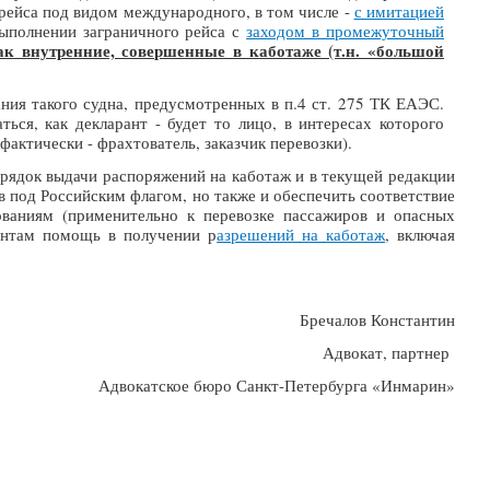
рейса под видом международного, в том числе -
с имитацией
ыполнении заграничного рейса с
заходом в промежуточный
ак внутренние, совершенные в каботаже (т.н. «большой
ния такого судна, предусмотренных в п.4 ст. 275 ТК ЕАЭС.
ься, как декларант - будет то лицо, в интересах которого
ЭС (фактически - фрахтователь, заказчик перевозки).
ядок выдачи распоряжений на каботаж и в текущей редакции
в под Российским флагом, но также и обеспечить соответствие
ованиям (применительно к перевозке пассажиров и опасных
гентам помощь в получении р
азрешений на каботаж
, включая
Бречалов Константин
Адвокат, партнер
Адвокатское бюро Санкт-Петербурга «Инмарин»