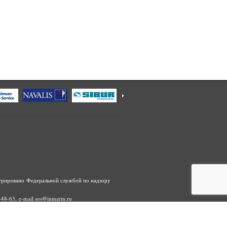
трировано Федеральной службой по надзору
48-63, e-mail sos@inmarin.ru
ание, распространение, в том числе путем
дварительного согласия правообладателя ООО