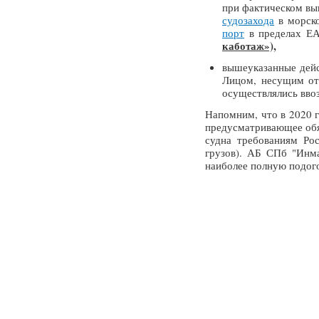
при фактическом вы
судозахода
в морско
порт
в пределах ЕА
каботаж»),
вышеуказанные дейс
Лицом, несущим отв
осуществлялись ввоз
Напомним, что в 2020 
предусматривающее обяз
судна требованиям Рос
грузов). АБ СПб "Инма
наиболее полную подог