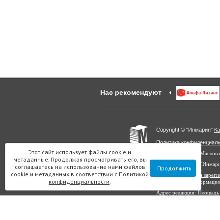
Нас рекомендуют
Copyright © "Инмарин"
Ка
Политика конфиденциал
Этот сайт использует файлы cookie и
Главный редактор Маслова
метаданные. Продолжая просматривать его, вы
Учредитель: ООО "Инмар
соглашаетесь на использование нами файлов
Продолжить
cookie и метаданных в соответствии с
Политикой
Выписка из реестра заре
конфиденциальности
.
в сфере связи, информаци
Адрес редакции: Площадь 
Все материалы данного с
копирования на другие са
«Инмарин». © ООО «Инма