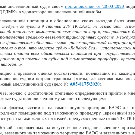
ный апелляционный суд в своем
постановлении от 28.03.2023
подд
 РДМК» в удовлетворении апелляционной жалобы.
пелляционной инстанции в обоснование своих выводов было изл
к следует из пункта 9 статьи 279 ТК ЕАЭС, не исключают испо
 антидемпинговых, компенсационных пошлин лицом, совершившим де
пользование временно ввезенных транспортных средств междунаро
 и фактических обстоятельств рассматриваемой ситуации ар
ргана о том, что морское судно «Rolldock Sea» использовалось
ствах оплата всех обязательных платежей при осуществлении 
рантом при помещении судна под таможенную процедуру временно
налогов
...».
ицию в правовой оценке обстоятельств, повлиявших на квалиф
ыполнении судном под иностранным флагом, зафрахтованным росси
А05-8175/2020
ажный апелляционный суд (дело №
).
чае, можно с достаточной степенью определенности прийти к мне
ажные суды пришли к единому мнению о следующем:
ным флагом, ввозимые на таможенную территорию ЕАЭС для их
подлежат помещению под таможенную процедуру «временный ввоз (
 от уплаты таможенных платежей, предусмотренные главой 38 ТК
ствий, направленных на искусственное создание внешних призн
, ввезенного на таможенную территорию ЕАЭС и заявленного в 