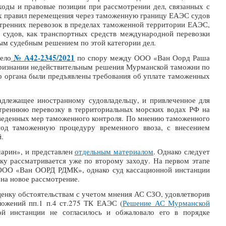
оды и правовые позиции при рассмотрении дел, связанных с
ых правил перемещения через таможенную границу ЕАЭС судов
утренних перевозок в пределах таможенной территории ЕАЭС,
 судов, как транспортных средств международной перевозки
овым судебным решением по этой категории дел.
№ А42-2345/2021
ело
по спору между ООО «Ван Оорд Раша
ризнании недействительным решения Мурманской таможни по
о органа были предъявлены требования об уплате таможенных
надлежащее иностранному судовладельцу, и привлеченное для
треннюю перевозку в территориальных морских водах РФ на
роведенных мер таможенного контроля. По мнению таможенного
под таможенную процедуру временного ввоза, с внесением
й.
арин», и представлен
отдельным материалом
. Однако следует
ку рассматривается уже по второму заходу. На первом этапе
 ООО «Ван ООРД РДМК», однако суд кассационной инстанции
 на новое рассмотрение.
енку обстоятельствам с учетом мнения АС СЗО, удовлетворив
ложений пп.1 п.4 ст.275 ТК ЕАЭС (
Решение АС Мурманской
инстанции не согласилось и обжаловало его в порядке