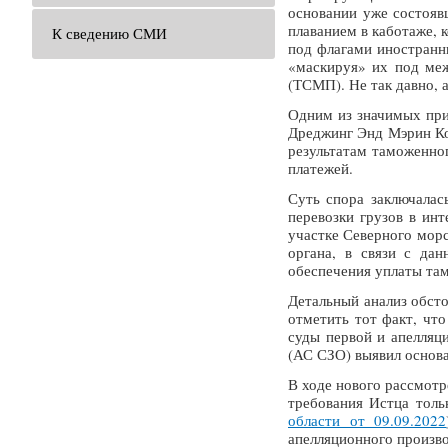
основании уже состояв
плаванием в каботаже,
К сведению СМИ
под флагами иностранн
«маскируя» их под меж
(ТСМП). Не так давно, 
Одним из значимых при
Дреджинг Энд Мэрин К
результатам таможенно
платежей.
Суть спора заключалас
перевозки грузов в и
участке Северного морс
органа, в связи с да
обеспечения уплаты та
Детальный анализ обст
отметить тот факт, чт
суды первой и апелляц
(АС СЗО) выявил основа
В ходе нового рассмот
требования Истца толь
области от 09.09.2022
апелляционного произво