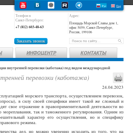
Рус
Eng
Телефон в
Адрес:
:
Санкт-Петербурге:
Площадь Морской Славы дом 1,
+7 (812) 603-48-63
офис 5059, Санкт-Петербург,
Россия, 199106
Заказать звонок
Ы
ИНФОЦЕНТР
КОНТАКТЫ
ции внутренней перевозки (каботажа) под видом международной
утренней перевозки (каботажа)
24.04.2023
ксплуатацией морского транспорта, осуществлением перевозок,
опросы), в силу своей специфики имеет такой же сложный и
одят свое отражение в правоприменительной деятельности во
 мореплавания, так и таможенного регулирования. Одним из
решительный характер его осуществления, но и специфику
правового режима.
ичества дел, но можно уверенно исходить из того, что на