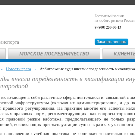
Бесплатный звонок
из любого региона России
8 (800) 250-00-13
ранспорта
Заказать звонок
МОРСКОЕ ПОСРЕДНИЧЕСТВО
КЛИЕНТ
»
Новости права
»
Арбитражные суды внесли определенность в квалифика
ды внесли определенность в квалификации вн
ународной
 включающее в себя различные сферы деятельности, связанной с э
товой инфраструктуры (включая их администрирование, и др. в
 правового регулирования. На практике многие его аспекты нах
слевых правовых норм, регламентирующих как вопросы торгового
тся правовой режим каботажа, предполагающего не только раз
ений, возникающих при эксплуатации судна в рамках указанного 
направлении судебная практика не содержит значительного кол