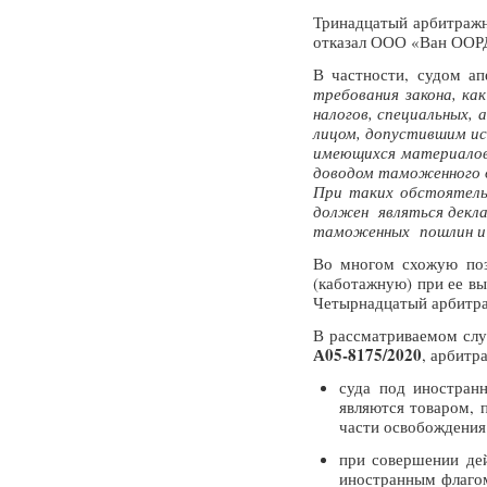
Тринадцатый арбитраж
отказал ООО «Ван ООРД
В частности, судом а
требования закона, ка
налогов, специальных,
лицом, допустившим ис
имеющихся материалов
доводом таможенного о
При таких обстоятель
должен являться декла
таможенных пошлин и 
Во многом схожую поз
(каботажную) при ее в
Четырнадцатый арбитр
В рассматриваемом слу
А05-8175/2020
, арбитр
суда под иностран
являются товаром, 
части освобождения
при совершении дей
иностранным флагом