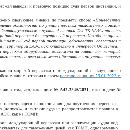
ержал выводы и правовую позицию суда первой инстанции, и
ожено следующее мнение по предмету спора: «
Приведенные
лнение обязанности по уплате ввозных таможенных пошлин,
йствия, указанные в пун
кте 4 статьи 275 ТК ЕАЭС, то есть
дной перевозки для внутренней перевозки. Исходя из оценки
бит
ражный суд первой инстанции обоснованно согласился с
 на территории ЕАЭС исключительно в интересах Общества
...
перевозки оборудования возложена на заявителя, который
го ввоза, на него возложена обязанность
по уплате ввозных
икацию морской перевозки с международной на внутреннюю
йским лицом, отразил в своем
постановлении от 25.01.2022 г.
№ А42-2345/2021
нию о том, что, как в деле
, так и в деле №
 последующего использования для внутренних перевозок,
допуск)», и на такие суда не распространяются правила в
 ЕАЭС, как на ТСМП;
аков международной перевозки при эксплуатации судна под
документах для таможенных целей, как ТСМП, одновременно