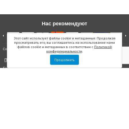
Нас рекомендуют
Этот сайт использует файлы cookie и метаданные. Продолжая
просматривать его, вы соглашаетесь на использование нами
файлов cookie и метаданных в соответствии с
Политикой
Карта сайта
Copyright © "Инмарин"
конфиденциальности
.
Политика конфиденциальности
Продолжить
Главный редактор Маслова Е.О.
Учредитель: ООО "Инмарин"
Выписка из реестра зарегистрированных СМИ
. Регистрационный
номер ЭЛ №ФС 77 — 73188 от 02.07.2018. Зарегистрировано
Федеральной службой по надзору в сфере связи, информационных
технологий и массовых коммуникаций.
Адрес редакции: Площадь Морской Славы дом 1, офис 5059, Санкт-
Петербург, Россия, 199106, телефон +7 (812) 603-48-63, e-mail
sos@inmarin.ru
Все материалы данного сайта являются объектами авторского права, в
том числе дизайн. Запрещается копирование, распространение, в том