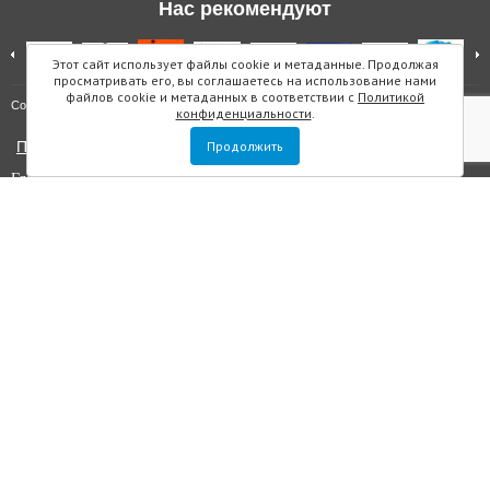
Нас рекомендуют
Этот сайт использует файлы cookie и метаданные. Продолжая
просматривать его, вы соглашаетесь на использование нами
файлов cookie и метаданных в соответствии с
Политикой
Карта сайта
Copyright © "Инмарин"
конфиденциальности
.
Политика конфиденциальности
Продолжить
Главный редактор Маслова Е.О.
Учредитель: ООО "Инмарин"
Выписка из реестра зарегистрированных СМИ
. Регистрационный
номер ЭЛ №ФС 77 — 73188 от 02.07.2018. Зарегистрировано
Федеральной службой по надзору в сфере связи, информационных
технологий и массовых коммуникаций.
Адрес редакции: Площадь Морской Славы дом 1, офис 5059, Санкт-
Петербург, Россия, 199106, телефон +7 (812) 603-48-63, e-mail
sos@inmarin.ru
Все материалы данного сайта являются объектами авторского права, в
том числе дизайн. Запрещается копирование, распространение, в том
числе путем копирования на другие сайты и ресурсы в интернете или
любое иное использование информации и объектов без
предварительного согласия правообладателя ООО «Инмарин». ©
ООО «Инмарин», 2010-2020.