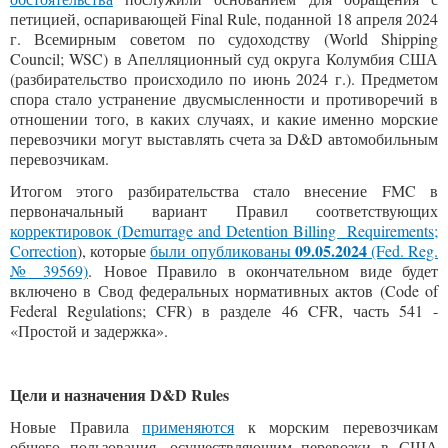
петицией, оспаривающей Final Rule, поданной 18 апреля 2024
г. Всемирным советом по судоходству (World Shipping
Council; WSC) в Апелляционный суд округа Колумбия США
(разбирательство происходило по июнь 2024 г.). Предметом
спора стало устранение двусмысленности и противоречий в
отношении того, в каких случаях, и какие именно морские
перевозчики могут выставлять счета за D&D автомобильным
перевозчикам.
Итогом этого разбирательства стало внесение FMC в
первоначальный вариант Правил соответствующих
корректировок (
Demurrage and Detention Billing Requirements;
09.05.2024
Correction
), которые
были опубликованы
(Fed. Reg.
№ 39569)
. Новое Правило в окончательном виде будет
включено в Свод федеральных нормативных актов (Code of
Federal Regulations; CFR) в разделе 46 CFR, часть 541 -
«Простой и задержка».
Цели и назначения
D&D Rules
Новые Правила
применяются
к морским перевозчикам
общего пользования, осуществляющим перевозки в США