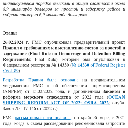
индив
идуальном порядке взыскали в общей сложности около
8,9 миллиарда долларов за простой и задержку рейсов и
собрали примерно 6,9 миллиарда долларов
».
Этапы
26.02.2024
г. FMC опубликовала предварительный проект
Правил о требованиях к выставлению счетов за простой и
задержание (
Final Rule on Demurrage and Detention Billing
Requirements
; Final Rule), который был опубликован в
14330
14330
Федеральном реестре за №
(
№
of
Federal Register
/ Vol. 89
).
Разработка Правил была основана
на предварительном
уведомлении FMC о об обеспечении нормотворчества
Законом о
(ANPRM) от 15.02.2022 года, и дополненном
реформе морского судоходства
OCEAN
от 2022 года (
SHIPPING REFORM ACT OF 2022
; OSRA 2022
; опубл.
Закон № 117-146 от 2022 г.).
FMC
рассматривало эти правила
, по крайней мере, с 2021
года, когда в своем расследовании рекомендовала запросить