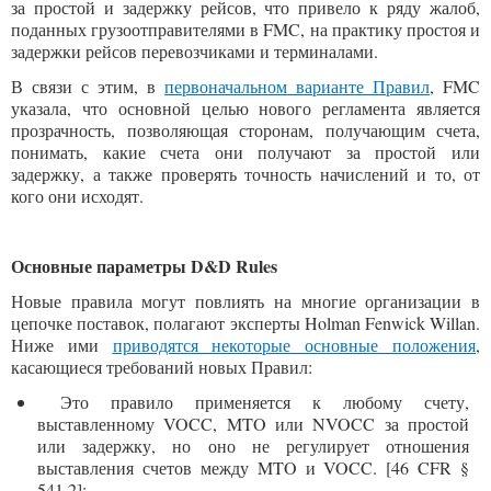
за простой и задержку рейсов, что привело к ряду жалоб,
поданных грузоотправителями в FMC, на практику простоя и
задержки рейсов перевозчиками и терминалами.
В связи с этим, в
первоначальном варианте Правил
, FMC
указала, что основной целью нового регламента является
прозрачность, позволяющая сторонам, получающим счета,
понимать, какие счета они получают за простой или
задержку, а также проверять точность начислений и то, от
кого они исходят.
Основные параметры
D&D Rules
Новые правила могут повлиять на многие организации в
цепочке поставок, полагают эксперты Holman Fenwick Willan.
Ниже ими
приводятся некоторые основные положения
,
касающиеся требований новых Правил:
Это правило применяется к любому счету,
выставленному VOCC, MTO или NVOCC за простой
или задержку, но оно не регулирует отношения
выставления счетов между MTO и VOCC. [46 CFR §
541.2];