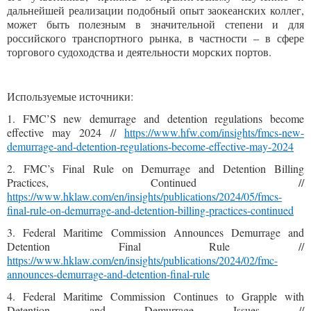
дальнейшей реализации подобный опыт заокеанских коллег,
может быть полезным в значительной степени и для
российского транспортного рынка, в частности – в сфере
торгового судоходства и деятельности морских портов.
Используемые источники:
1. FMC’S new demurrage and detention regulations become
effective may 2024 //
https://www.hfw.com/insights/fmcs-new-
demurrage-and-detention-regulations-become-effective-may-2024
2. FMC’s Final Rule on Demurrage and Detention Billing
Practices, Continued //
https://www.hklaw.com/en/insights/publications/2024/05/fmcs-
final-rule-on-demurrage-and-detention-billing-practices-continue
d
3. Federal Maritime Commission Announces Demurrage and
Detention Final Rule //
https://www.hklaw.com/en/insights/publications/2024/02/fmc-
announces-demurrage-and-detention-final-rul
e
4. Federal Maritime Commission Continues to Grapple with
Detention and Demurrage Issues //