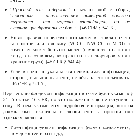
”
Простой или задержка
“ означают любые сборы,
”
связанные с использованием помещений морского
терминала... или морских контейнеров, но не
включающие фрахтовые сборы
". [46 CFR § 541.3];
Новое правило определяет, кто может выставлять счета
за простой или задержку (VOCC, NVOCC и MTO) и
кому счет может быть отправлен (грузополучателю или
лицу, заключившему контракт на транспортировку или
хранение груза). [46 CFR § 541.4];
Если в счете не указана вся необходимая информация,
сторона, выставившая счет, не обязана его оплачивать.
[46 CFR § 541.5];
Перечень необходимой информации в счете будет указан в §
541.6 статьи 46 CFR, но это положение еще не вступило в
силу. В нем указывается подробная информация, которая
должна быть включена в любой счет за простой или
задержку, включая:
Идентифицирующая информация (номер коносамента,
номер контейнера и т.д.);