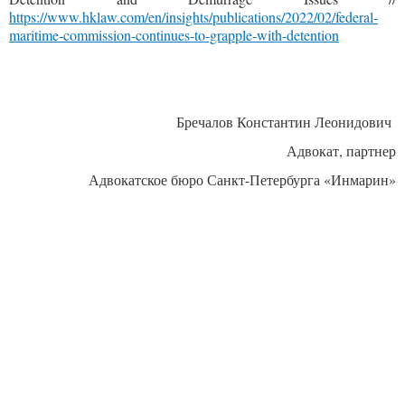
https://www.hklaw.com/en/insights/publications/2022/02/federal-
maritime-commission-continues-to-grapple-with-detentio
n
Бречалов Константин Леонидович
Адвокат, партнер
Адвокатское бюро Санкт-Петербурга «Инмарин»