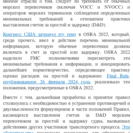
мнение отрасли о том, следует ли требовать от обычных
морских перевозчиков (включая VOCC и NVOCC) и
операторов морских терминалов соблюдения определенных
минимальных требований в отношении практики
выставления счетов за простой и задержку (D&D).
Конгресс США затронул эту тему
в OSRA 2022, который,
среди прочего, ввел в действие перечень минимальной
информации, которую обычные перевозчики должны
включать в счет за простой или задержку. OSRA 2022
наделило FMC полномочиями пересмотреть эти
минимальные требования к информации, и инициировать
дальнейшее нормотворчество, определяющее практику
оценки расходов на простой и задержание.
Final Rule
,
опубликованное 26 февраля 2024 года
, реализовало эти
положения, предусмотренные в OSRA 2022.
Вместе с тем, дальнейшая проработка и принятие правил
столкнулись с необходимостью в устранении противоречий и
двусмысленности формулировок в части положений Правил,
касающихся выставления счетов за D&D морским
перевозчиком за простой и задержку судна, вызванных
действиями других участников транспортного процесса.
Эти
обстоятельства
послужили основанием для обращения с