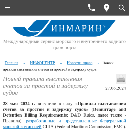
Международный сервис морского и внутреннего водного
транспорта
Главная
ИНФОЦЕНТР
Новости права
»
»
»
Новый
правила выставления счетов за простой и задержку судов
Новый правила выставления
счетов за простой и задержку
27.06.2024
судов
28 мая 2024 г.
«
Правила выставления
вступили в силу
сч
етов
за простой и задержку судов»
Demurrage and
(
Detention Billing
Requirements
; D&D Rules, далее также -
Правила),
разработанные и представленные Федеральной
морской комиссией
США (Federal Maritime Commission; FMC).