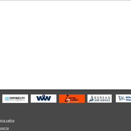
рта сайта
ьности