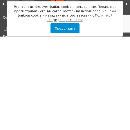
Этот сайт использует файлы cookie и метаданные. Продолжая
просматривать его, вы соглашаетесь на использование нами
файлов cookie и метаданных в соответствии с
Политикой
Карта сайта
Copyright © "Инмарин"
конфиденциальности
.
Политика конфиденциальности
Продолжить
Главный редактор Маслова Е.О.
Учредитель: ООО "Инмарин"
Выписка из реестра зарегистрированных СМИ
. Регистрационный
номер ЭЛ №ФС 77 — 73188 от 02.07.2018. Зарегистрировано
Федеральной службой по надзору в сфере связи, информационных
технологий и массовых коммуникаций.
Адрес редакции: Площадь Морской Славы дом 1, офис 5059, Санкт-
Петербург, Россия, 199106, телефон +7 (812) 603-48-63, e-mail
sos@inmarin.ru
Все материалы данного сайта являются объектами авторского права, в
том числе дизайн. Запрещается копирование, распространение, в том
числе путем копирования на другие сайты и ресурсы в интернете или
любое иное использование информации и объектов без
предварительного согласия правообладателя ООО «Инмарин». ©
ООО «Инмарин», 2010-2020.
Для лиц старше 12 лет.