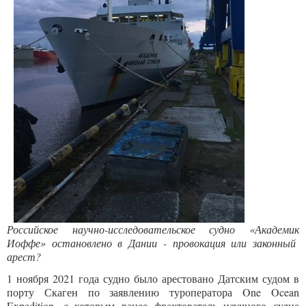
Российское научно-исследовательское судно «Академик
Иоффе» остановлено в Дании - провокация или законный
арест?
1 ноября 2021 года судно было арестовано Датским судом в
порту Скаген по заявлению туроператора One Ocean
Expedition, c которым ранее фрахтователь научного судна