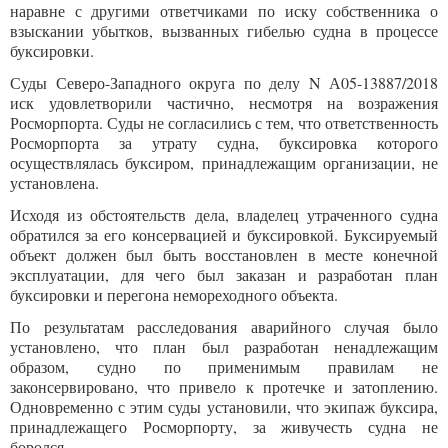
наравне с другими ответчиками по иску собственника о
взыскании убытков, вызванных гибелью судна в процессе
буксировки.
Суды Северо-Западного округа по делу N А05-13887/2018
иск удовлетворили частично, несмотря на возражения
Росморпорта. Суды не согласились с тем, что ответственность
Росморпорта за утрату судна, буксировка которого
осуществлялась буксиром, принадлежащим организации, не
установлена.
Исходя из обстоятельств дела, владелец утраченного судна
обратился за его консервацией и буксировкой. Буксируемый
объект должен был быть восстановлен в месте конечной
эксплуатации, для чего был заказан и разработан план
буксировки и перегона немореходного объекта.
По результатам расследования аварийного случая было
установлено, что план был разработан ненадлежащим
образом, судно по применимым правилам не
законсервировано, что привело к протечке и затоплению.
Одновременно с этим суды установили, что экипаж буксира,
принадлежащего Росморпорту, за живучесть судна не
боролся.