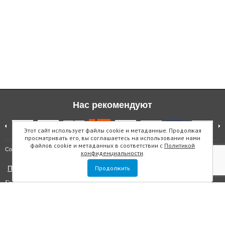
Нас рекомендуют
Этот сайт использует файлы cookie и метаданные. Продолжая
просматривать его, вы соглашаетесь на использование нами
файлов cookie и метаданных в соответствии с
Политикой
Карта сайта
Copyright © "Инмарин"
конфиденциальности
.
Политика конфиденциальности
Продолжить
Главный редактор Маслова Е.О.
Учредитель: ООО "Инмарин"
Выписка из реестра зарегистрированных СМИ
. Регистрационный
номер ЭЛ №ФС 77 — 73188 от 02.07.2018. Зарегистрировано