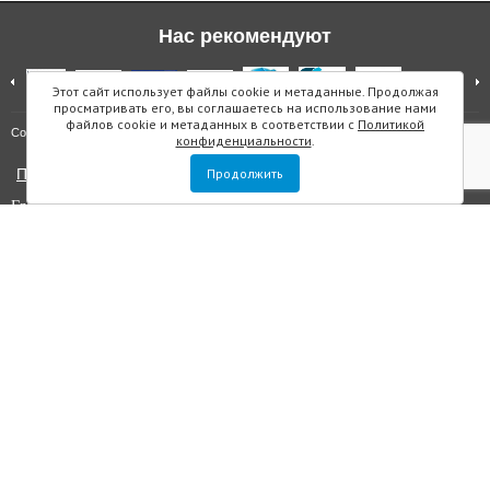
Нас рекомендуют
Этот сайт использует файлы cookie и метаданные. Продолжая
просматривать его, вы соглашаетесь на использование нами
файлов cookie и метаданных в соответствии с
Политикой
Карта сайта
Copyright © "Инмарин"
конфиденциальности
.
Политика конфиденциальности
Продолжить
Главный редактор Маслова Е.О.
Учредитель: ООО "Инмарин"
Выписка из реестра зарегистрированных СМИ
. Регистрационный
номер ЭЛ №ФС 77 — 73188 от 02.07.2018. Зарегистрировано
Федеральной службой по надзору в сфере связи, информационных
технологий и массовых коммуникаций.
Адрес редакции: Площадь Морской Славы дом 1, офис 5059, Санкт-
Петербург, Россия, 199106, телефон +7 (812) 603-48-63, e-mail
sos@inmarin.ru
Все материалы данного сайта являются объектами авторского права, в
том числе дизайн. Запрещается копирование, распространение, в том
числе путем копирования на другие сайты и ресурсы в интернете или
любое иное использование информации и объектов без
предварительного согласия правообладателя ООО «Инмарин». ©