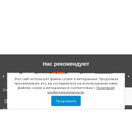
Нас рекомендуют
Этот сайт использует файлы cookie и метаданные. Продолжая
просматривать его, вы соглашаетесь на использование нами
файлов cookie и метаданных в соответствии с
Политикой
Карта сайта
Copyright © "Инмарин"
конфиденциальности
.
Политика конфиденциальности
Продолжить
Главный редактор Маслова Е.О.
Учредитель: ООО "Инмарин"
Выписка из реестра зарегистрированных СМИ
. Регистрационный
номер ЭЛ №ФС 77 — 73188 от 02.07.2018. Зарегистрировано