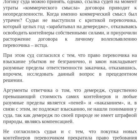
Логику суда можно принять, однако, ссылка судей на момент
утраты «коммерческого смысла» договора приводит к
неопределенности. Когда именно коммерческий смысл был
утрачен? Судьи не выступили с критикой перевозчика,
который целых год «зарабатывал на демередже», отказываясь
освободить контейнеры собственными силами, и приурочили
расторжение договора к личному волеизъявлению
перевозчика – истца.
При этом суд согласился с тем, что право перевозчика на
взыскание убытков не безгранично, и закон накладывает
разумные пределы ответственности заказчика, отказавшись,
впрочем, исследовать данный вопрос в прецедентном
решении.
Аргументы ответчика о том, что демередж, существенно
превышающий стоимость самих контейнеров и любые
разумные пределы является «пеней» и «наказанием», и, в
связи с этим, не подлежат взысканию, не нашли понимания у
суда, так как демередж по своей природе не имеет штрафной
природы, являясь компенсацией.
Не согласились судьи и с тем, что покупка новых
контейнеров перевозчиком прекратила право требования