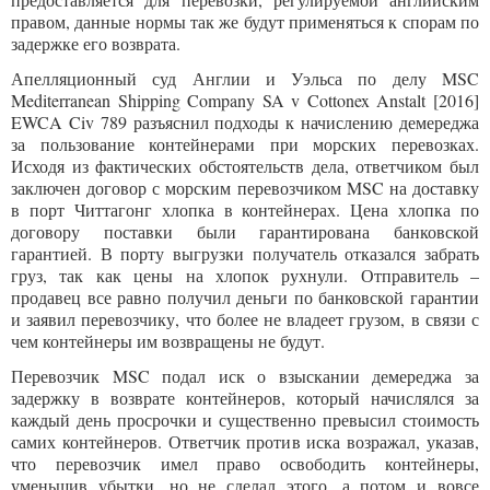
правом, данные нормы так же будут применяться к спорам по
задержке его возврата.
Апелляционный суд Англии и Уэльса по делу MSC
Mediterranean Shipping Company SA v Cottonex Anstalt [2016]
EWCA Civ 789 разъяснил подходы к начислению демереджа
за пользование контейнерами при морских перевозках.
Исходя из фактических обстоятельств дела, ответчиком был
заключен договор с морским перевозчиком MSC на доставку
в порт Читтагонг хлопка в контейнерах. Цена хлопка по
договору поставки были гарантирована банковской
гарантией. В порту выгрузки получатель отказался забрать
груз, так как цены на хлопок рухнули. Отправитель –
продавец все равно получил деньги по банковской гарантии
и заявил перевозчику, что более не владеет грузом, в связи с
чем контейнеры им возвращены не будут.
Перевозчик MSC подал иск о взыскании демереджа за
задержку в возврате контейнеров, который начислялся за
каждый день просрочки и существенно превысил стоимость
самих контейнеров. Ответчик против иска возражал, указав,
что перевозчик имел право освободить контейнеры,
уменьшив убытки, но не сделал этого, а потом и вовсе