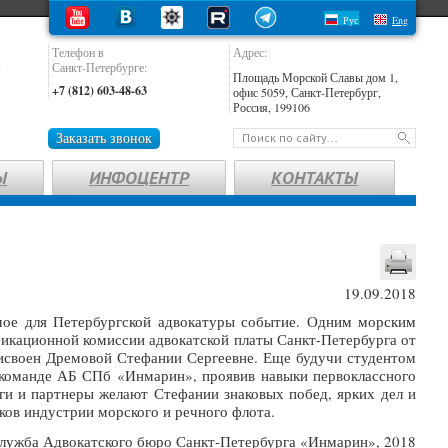
Рус
Eng
Телефон в
Адрес:
:
Санкт-Петербурге:
Площадь Морской Славы дом 1,
+7 (812) 603-48-63
офис 5059, Санкт-Петербург,
Россия, 199106
Заказать звонок
Ы
ИНФОЦЕНТР
КОНТАКТЫ
19.09.2018
ое для Петербургской адвокатуры событие. Одним морским
икационной комиссии адвокатской платы Санкт-Петербурга от
рисвоен Дремовой Стефании Сергеевне. Еще будучи студентом
 команде АБ СПб «Инмарин», проявив навыки первоклассного
еги и партнеры желают Стефании знаковых побед, ярких дел и
ков индустрии морского и речного флота.
лужба Адвокатского бюро Санкт-Петербурга «Инмарин», 2018