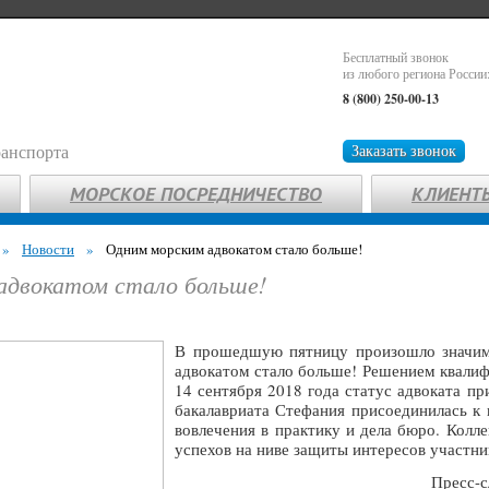
Бесплатный звонок
из любого региона России
8 (800) 250-00-13
ранспорта
Заказать звонок
МОРСКОЕ ПОСРЕДНИЧЕСТВО
КЛИЕНТ
»
Новости
»
Одним морским адвокатом стало больше!
адвокатом стало больше!
В прошедшую пятницу произошло значим
адвокатом стало больше! Решением квалиф
14 сентября 2018 года статус адвоката п
бакалавриата Стефания присоединилась к
вовлечения в практику и дела бюро. Колл
успехов на ниве защиты интересов участни
Пресс-с