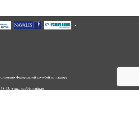
трировано Федеральной службой по надзору
48-63, e-mail sos@inmarin.ru
ание, распространение, в том числе путем
дварительного согласия правообладателя ООО