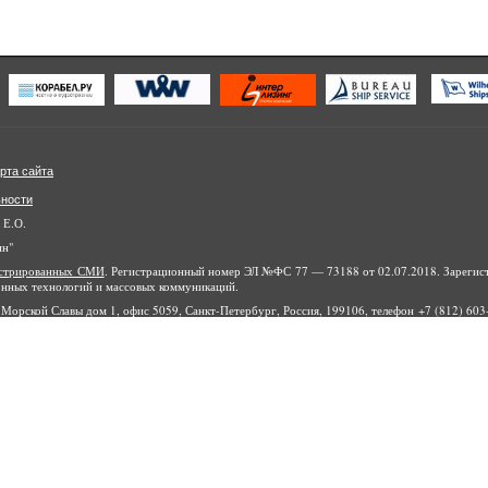
рта сайта
ьности
 Е.О.
ин"
гистрированных СМИ
. Регистрационный номер ЭЛ №ФС 77 — 73188 от 02.07.2018. Зарегис
онных технологий и массовых коммуникаций.
Морской Славы дом 1, офис 5059, Санкт-Петербург, Россия, 199106, телефон +7 (812) 603-
айта являются объектами авторского права, в том числе дизайн. Запрещается копиров
йты и ресурсы в интернете или любое иное использование информации и объектов без пре
рин», 2010-2020.
НН 7841428679