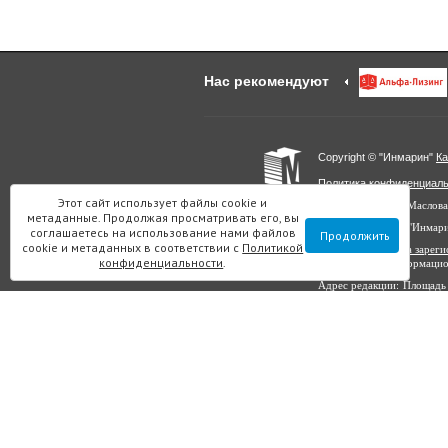
Нас рекомендуют
Copyright © "Инмарин"
Ка
Политика конфиденциал
Этот сайт использует файлы cookie и
Главный редактор Маслова
метаданные. Продолжая просматривать его, вы
Учредитель: ООО "Инмар
соглашаетесь на использование нами файлов
Продолжить
cookie и метаданных в соответствии с
Политикой
Выписка из реестра заре
конфиденциальности
.
в сфере связи, информаци
Адрес редакции: Площадь 
Все материалы данного с
копирования на другие са
«Инмарин». © ООО «Инма
Для лиц старше 12 лет.
ОГРН 1107847203727 И