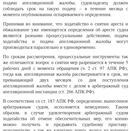
подачи апелляционной жалобы, судовладелец должен
соблюдать срок на такую подачу – в течение месяца с
момента опубликовании оспариваемого определения.
Принимая во внимание, что ходатайство о снятии ареста и
обжалование уже имеющегося определения об аресте судна
являются разными процессуальными действиями, подача
ходатайства и подача апелляционной жалобы могут
производиться параллельно и единовременно.
По срокам рассмотрения, процессуальные инструменты так
же отличаются: вопрос о снятии мер разрешается в течение 5
рабочих дней с момента обращения (ч. 2 ст. 97 АПК РФ),
тогда как апелляционная жалоба рассматривается в срок, не
превышающий двух месяцев со дня поступления
апелляционной жалобы вместе с делом в арбитражный суд
апелляционной инстанции (ст. 266 АПК РФ).
В соответствии со ст. 187 АПК РФ, определение, вынесенное
арбитражным судом, исполняется немедленно. Таким
образом, в случае удовлетворения арбитражный судом
ходатайства об отмене обеспечительных мер, его копию
можно получить и предъявить судебному приставу-
исполнителю, а так же капитану порта, выход из которого