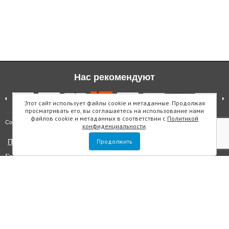
Нас рекомендуют
Этот сайт использует файлы cookie и метаданные. Продолжая
просматривать его, вы соглашаетесь на использование нами
файлов cookie и метаданных в соответствии с
Политикой
Карта сайта
Copyright © "Инмарин"
конфиденциальности
.
Политика конфиденциальности
Продолжить
Главный редактор Маслова Е.О.
Учредитель: ООО "Инмарин"
Выписка из реестра зарегистрированных СМИ
. Регистрационный
номер ЭЛ №ФС 77 — 73188 от 02.07.2018. Зарегистрировано
Федеральной службой по надзору в сфере связи, информационных
технологий и массовых коммуникаций.
Адрес редакции: Площадь Морской Славы дом 1, офис 5059, Санкт-