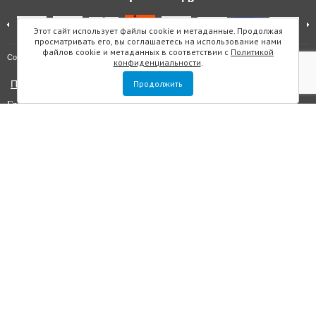
Этот сайт использует файлы cookie и метаданные. Продолжая
просматривать его, вы соглашаетесь на использование нами
файлов cookie и метаданных в соответствии с
Политикой
Карта сайта
Copyright © "Инмарин"
конфиденциальности
.
Политика конфиденциальности
Продолжить
Главный редактор Маслова Е.О.
Учредитель: ООО "Инмарин"
Выписка из реестра зарегистрированных СМИ
. Регистрационный
номер ЭЛ №ФС 77 — 73188 от 02.07.2018. Зарегистрировано
Федеральной службой по надзору в сфере связи, информационных
технологий и массовых коммуникаций.
Адрес редакции: Площадь Морской Славы дом 1, офис 5059, Санкт-
Петербург, Россия, 199106, телефон +7 (812) 603-48-63, e-mail
sos@inmarin.ru
Все материалы данного сайта являются объектами авторского права, в
том числе дизайн. Запрещается копирование, распространение, в том
числе путем копирования на другие сайты и ресурсы в интернете или
любое иное использование информации и объектов без
предварительного согласия правообладателя ООО «Инмарин». ©
ООО «Инмарин», 2010-2020.
Для лиц старше 12 лет.