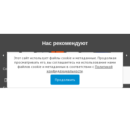
Нас рекомендуют
Этот сайт использует файлы cookie и метаданные. Продолжая
просматривать его, вы соглашаетесь на использование нами
файлов cookie и метаданных в соответствии с
Политикой
Карта сайта
Copyright © "Инмарин"
конфиденциальности
.
Политика конфиденциальности
Продолжить
Главный редактор Маслова Е.О.
Учредитель: ООО "Инмарин"
Выписка из реестра зарегистрированных СМИ
. Регистрационный
номер ЭЛ №ФС 77 — 73188 от 02.07.2018. Зарегистрировано
Федеральной службой по надзору в сфере связи, информационных
технологий и массовых коммуникаций.
Адрес редакции: Площадь Морской Славы дом 1, офис 5059, Санкт-