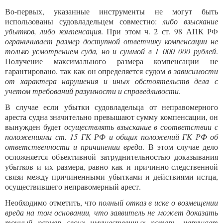
Во-первых, указанные инструменты не могут быть
использованы судовладельцем совместно:
либо взыскание
убытков, либо компенсация
. При этом ч. 2 ст. 98 АПК РФ
ограничивает размер доступной ответчику компенсации не
только усмотрением суда, но и суммой в 1 000 000 рублей
.
Получение максимального размера компенсации не
гарантировано, так как он определяется судом
в зависимости
от характера нарушения и иных обстоятельств дела с
учетом требований разумности и справедливости
.
В случае если убытки судовладельца от неправомерного
ареста судна значительно превышают сумму компенсации, он
вынужден будет
осуществлять взыскание в соответствии с
положениями ст. 15 ГК РФ и общих положений ГК РФ об
ответственности и причинении вреда
. В этом случае дело
осложняется объективной затруднительностью доказывания
убытков и их размера, равно как и причинно-следственной
связи между причиненными убытками и действиями истца,
осуществившего неправомерный арест.
Необходимо отметить, что
полный отказ в иске о возмещении
вреда на том основании, что заявитель не может доказать
точный размер своих имущественных потерь, нарушает