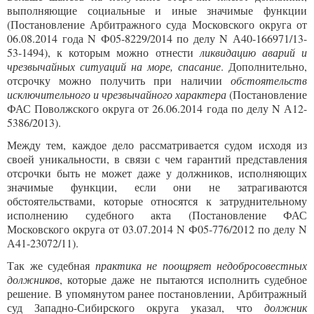
выполняющие социальные и иные значимые функции
(Постановление Арбитражного суда Московского округа от
06.08.2014 года N Ф05-8229/2014 по делу N А40-166971/13-
53-1494), к которым можно отнести
ликвидацию аварий и
чрезвычайных ситуаций на море, спасание
. Дополнительно,
отсрочку можно получить при наличии
обстоятельств
исключительного и чрезвычайного характера
(Постановление
ФАС Поволжского округа от 26.06.2014 года по делу N А12-
5386/2013).
Между тем, каждое дело рассматривается судом исходя из
своей уникальности, в связи с чем гарантий представления
отсрочки быть не может даже у должников, исполняющих
значимые функции, если они не затрагиваются
обстоятельствами, которые относятся к затруднительному
исполнению судебного акта (Постановление ФАС
Московского округа от 03.07.2014 N Ф05-776/2012 по делу N
А41-23072/11).
Так же судебная
практика не поощряет недобросовестных
должников
, которые даже не пытаются исполнить судебное
решение. В упомянутом ранее постановлении, Арбитражный
суд Западно-Сибирского округа указал, что
должник