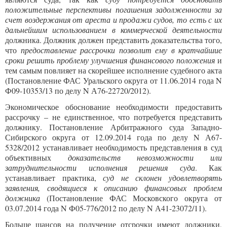
положительные перспективы погашения задолженности за
счет воздержания от ареста и продажи судов, то есть с их
дальнейшим использованием в коммерческой деятельности
должника. Должник должен представить доказательства того,
что
предоставление рассрочки позволит ему в кратчайшие
сроки решить проблему улучшения финансового положения
и
тем самым повлияет на скорейшее исполнение судебного акта
(Постановление ФАС Уральского округа от 11.06.2014 года N
Ф09-10353/13 по делу N А76-22720/2012).
Экономическое обоснование необходимости предоставить
рассрочку – не единственное, что потребуется представить
должнику. Постановление Арбитражного суда Западно-
Сибирского округа от 12.09.2014 года по делу N А67-
5328/2012 устанавливает необходимость представления в суд
объективных
доказательств невозможности или
затруднительности исполнения решения суда
. Как
устанавливает практика,
суд не склонен удовлетворять
заявления, сводящиеся к описанию финансовых проблем
должника
(Постановление ФАС Московского округа от
03.07.2014 года N Ф05-776/2012 по делу N А41-23072/11).
Больше шансов на получение отсрочки имеют должники,