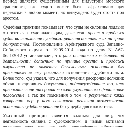
период является существенным для индустрии морского
транспорта, где судно может быть зафрахтовано для
перевозки в любой момент, но вынуждено будет стоять под
арестом.
Судебная практика показывает, что суды не склонны лояльно
относиться к судовладельцам, даже если
арест и продажа
судна во исполнение судебного решения поставит их на грань
банкротства
. Постановление Арбитражного суда Западно-
Сибирского округа от 19.09.2014 года по делу N А67-
8651/2012 устанавливает, что
риск остановки хозяйственной
деятельности должника по причине ареста и продажи
имущества не является безусловным основанием для
представления ему рассрочки
исполнения судебного акта.
Более того, суд указал, что для получения рассрочки должник
обязан представить
документы, подтверждавшие то, что
предоставление рассрочки может улучшить его финансовое
положение
, а так же пояснения о том,
в результате каких
конкретно мер у него возникнет реальная возможность
исполнить судебное решение
без ущерба для взыскателя.
Указанный принцип является важным для лиц, чья
деятельность связана с судоходством, и чьими активами
являются суда, так как
суду потребуется обосновать