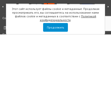
Этот сайт использует файлы cookie и метаданные. Продолжая
просматривать его, вы соглашаетесь на использование нами
файлов cookie и метаданных в соответствии с
Политикой
Карта сайта
Copyright © "Инмарин"
конфиденциальности
.
Политика конфиденциальности
Продолжить
Главный редактор Маслова Е.О.
Учредитель: ООО "Инмарин"
Выписка из реестра зарегистрированных СМИ
. Регистрационный
номер ЭЛ №ФС 77 — 73188 от 02.07.2018. Зарегистрировано
Федеральной службой по надзору в сфере связи, информационных
технологий и массовых коммуникаций.
Адрес редакции: Площадь Морской Славы дом 1, офис 5059, Санкт-
Петербург, Россия, 199106, телефон +7 (812) 603-48-63, e-mail
sos@inmarin.ru
Все материалы данного сайта являются объектами авторского права, в
том числе дизайн. Запрещается копирование, распространение, в том
числе путем копирования на другие сайты и ресурсы в интернете или
любое иное использование информации и объектов без
предварительного согласия правообладателя ООО «Инмарин». ©
ООО «Инмарин», 2010-2020.
Для лиц старше 12 лет.