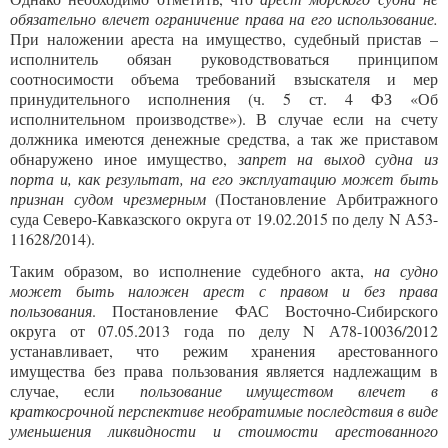
обязательно влечет ограничение права на его использование.
При наложении ареста на имущество, судебный пристав –
исполнитель обязан руководствоваться принципом
соотносимости объема требований взыскателя и мер
принудительного исполнения (ч. 5 ст. 4 ФЗ «Об
исполнительном производстве»). В случае если на счету
должника имеются денежные средства, а так же приставом
обнаружено иное имущество,
запрет на выход судна из
порта и, как результат, на его эксплуатацию может быть
признан судом чрезмерным
(Постановление Арбитражного
суда Северо-Кавказского округа от 19.02.2015 по делу N А53-
11628/2014).
Таким образом, во исполнение судебного акта,
на судно
может быть наложен арест с правом и без права
пользования
. Постановление ФАС Восточно-Сибирского
округа от 07.05.2013 года по делу N А78-10036/2012
устанавливает, что режим хранения арестованного
имущества без права пользования является надлежащим в
случае, если
пользование имуществом влечет в
краткосрочной перспективе необратимые последствия в виде
уменьшения ликвидности и стоимости арестованного