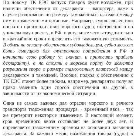
По новому ТК ЕЭС выпуск товаров будет возможен, при
наличии обеспечения от декларанта – импортера, даже в
случае разногласий по размеру таможенных платежей между
ним и таможенными органами. Например, судовладелец или
оператор производит ввоз морского судна, построенного по
уникальному проекту, в РФ, в результате чего затруднительно
в кратчайшие сроки определить его таможенную стоимость.
В обмен на оплату обеспечения судовладельцем, судно может
быть выпущено для внутреннего потребления в РФ и
начинать свою работу (а, значит, и приносить прибыль
декларанту), а не стоять в морском порту до момента
разрешения спора о размере таможенных платежей
между
декларантом и таможней. Вообще, подход к обеспечению к
ТК ЕЭС станет более гибким, например, декларанты получат
право заменять один способ обеспечения на другой, в
зависимости от их экономической ситуации.
Одна из самых важных для отрасли морского и речного
транспорта таможенная процедура, - временный ввоз, - так
же претерпит некоторые изменения. В настоящий момент,
срок временного ввоза составляет не более двух лет, и
определяется таможенным органом на основании заявления
декларанта. За каждый месяц нахождения товара (судна) в