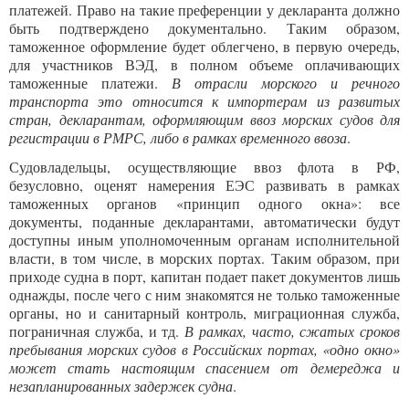
платежей. Право на такие преференции у декларанта должно
быть подтверждено документально. Таким образом,
таможенное оформление будет облегчено, в первую очередь,
для участников ВЭД, в полном объеме оплачивающих
таможенные платежи.
В отрасли морского и речного
транспорта это относится к импортерам из развитых
стран, декларантам, оформляющим ввоз морских судов для
регистрации в РМРС, либо в рамках временного ввоза
.
Судовладельцы, осуществляющие ввоз флота в РФ,
безусловно, оценят намерения ЕЭС развивать в рамках
таможенных органов «принцип одного окна»: все
документы, поданные декларантами, автоматически будут
доступны иным уполномоченным органам исполнительной
власти, в том числе, в морских портах. Таким образом, при
приходе судна в порт, капитан подает пакет документов лишь
однажды, после чего с ним знакомятся не только таможенные
органы, но и санитарный контроль, миграционная служба,
пограничная служба, и тд.
В рамках, часто, сжатых сроков
пребывания морских судов в Российских портах, «одно окно»
может стать настоящим спасением от демереджа и
незапланированных задержек судна
.