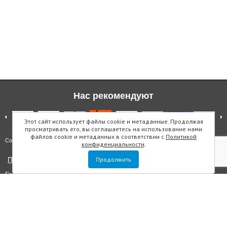
Нас рекомендуют
Этот сайт использует файлы cookie и метаданные. Продолжая
просматривать его, вы соглашаетесь на использование нами
файлов cookie и метаданных в соответствии с
Политикой
Карта сайта
Copyright © "Инмарин"
конфиденциальности
.
Политика конфиденциальности
Продолжить
Главный редактор Маслова Е.О.
Учредитель: ООО "Инмарин"
Выписка из реестра зарегистрированных СМИ
. Регистрационный
номер ЭЛ №ФС 77 — 73188 от 02.07.2018. Зарегистрировано
Федеральной службой по надзору в сфере связи, информационных