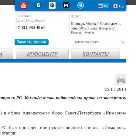
Рус
Eng
Телефон в
Адрес:
:
Санкт-Петербурге:
Площадь Морской Славы дом 1,
+7 (812) 603-48-63
офис 5059, Санкт-Петербург,
Россия, 199106
Заказать звонок
Ы
ИНФОЦЕНТР
КОНТАКТЫ
25.11.2014
троль РС. Команда вновь подтвердила право на экспертизу
С) в офисе Адвокатского бюро Санкт-Петербурга «Инмарин»
 РС был проведен инструктаж личного состава «Инмарин»,
 этапов: