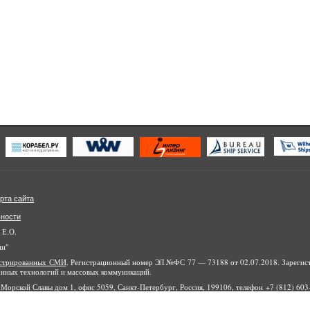
рта сайта
ьности
 Е.О.
ин"
гистрированных СМИ
. Регистрационный номер ЭЛ №ФС 77 — 73188 от 02.07.2018. Зарегис
онных технологий и массовых коммуникаций.
Морской Славы дом 1, офис 5059, Санкт-Петербург, Россия, 199106, телефон +7 (812) 603-
айта являются объектами авторского права, в том числе дизайн. Запрещается копиров