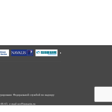
трировано Федеральной службой по надзору
48-63, e-mail sos@inmarin.ru
ание, распространение, в том числе путем