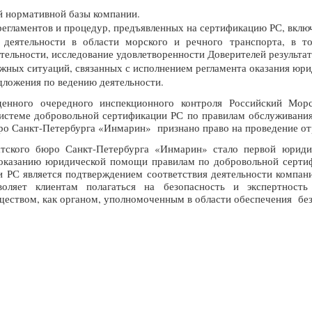
 нормативной базы компании.
регламентов и процедур, предъявленных на сертификацию РС, вкл
в деятельности в области морского и речного транспорта, в т
тельности, исследование удовлетворенности Доверителей результат
ожных ситуаций, связанных с исполнением регламента оказания юр
дложения по ведению деятельности.
денного очередного инспекционного контроля Российский Мор
истеме добровольной сертификации РС по правилам обслуживани
ро Санкт-Петербурга «Инмарин» признано право на проведение от
тского бюро Санкт-Петербурга «Инмарин» стало первой юриди
о оказанию юридической помощи правилам по добровольной серт
и РС является подтверждением соответствия деятельности компани
оляет клиентам полагаться на безопасность и экспертность 
еством, как органом, уполномоченным в области обеспечения без