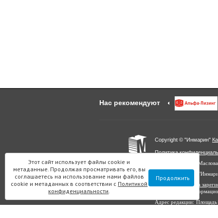
Нас рекомендуют
Copyright © "Инмарин"
Ка
Политика конфиденциал
Этот сайт использует файлы cookie и
Главный редактор Маслова
метаданные. Продолжая просматривать его, вы
Учредитель: ООО "Инмар
соглашаетесь на использование нами файлов
Продолжить
cookie и метаданных в соответствии с
Политикой
Выписка из реестра заре
конфиденциальности
.
в сфере связи, информаци
Адрес редакции: Площадь 
Все материалы данного с