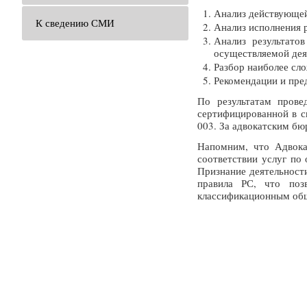
Анализ действующей
К сведению СМИ
Анализ исполнения 
Анализ результато
осуществляемой дея
Разбор наиболее сл
Рекомендации и пре
По результатам прове
сертифицированной в с
003. За адвокатским бю
Напомним, что Адвока
соответствии услуг п
Признание деятельност
правила РС, что позв
классификационным общ