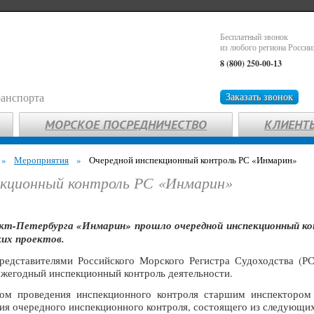
Бесплатный звонок
из любого региона России
8 (800) 250-00-13
ранспорта
Заказать звонок
МОРСКОЕ ПОСРЕДНИЧЕСТВО
КЛИЕНТ
»
Мероприятия
»
Очередной инспекционный контроль РС «Инмарин»
екционный контроль РС «Инмарин»
кт-Петербурга «Инмарин» прошло очередной инспекционный кон
ких проектов.
редставителями Российского Морского Регистра Судоходства (Р
ежегодный инспекционный контроль деятельности.
ном проведения инспекционного контроля старшим инспектором
ия очередного инспекционного контроля, состоящего из следующих