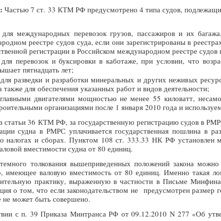
:
Частью 7 ст. 33 КТМ РФ предусмотрено 4 типа судов, подлежащи
 для международных перевозок грузов, пассажиров и их багажа
родном реестре судов суда, если они зарегистрированы в реестрах
рственной регистрации в Российском международном реестре судов 
 для перевозок и буксировки в каботаже, при условии, что возра
ышает пятнадцать лет;
 для разведки и разработки минеральных и других неживых ресурс
а также для обеспечения указанных работ и видов деятельности;
 главными двигателями мощностью не менее 55 киловатт, несам
роительными организациями после 1 января 2010 года и используе
из статьи 36 КТМ РФ, за государственную регистрацию судов в РМР
ации судна в РМРС уплачивается государственная пошлина в раз
о налогах и сборах. Пунктом 108 ст. 333.33 НК РФ установлен
аловой вместимости судна от 80 единиц.
истемного толкования вышеприведенных положений закона можн
о, имеющее валовую вместимость от 80 единиц. Именно такая ло
ительную практику, выраженную в частности в Письме Минфина 
иция о том, что если законодательством не предусмотрен размер 
ие не может быть совершено.
твии с п. 39 Приказа Минтранса РФ от 09.12.2010 N 277 «Об утв