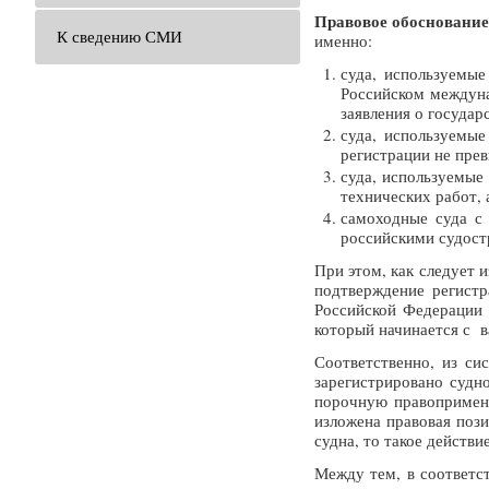
Правовое обоснование
К сведению СМИ
именно:
суда, используемые
Российском междуна
заявления о госуда
суда, используемые
регистрации не прев
суда, используемые
технических работ, 
самоходные суда с
российскими судост
При этом, как следует 
подтверждение регистр
Российской Федерации 
который начинается с в
Соответственно, из с
зарегистрировано судн
порочную правопримен
изложена правовая поз
судна, то такое действ
Между тем, в соответс