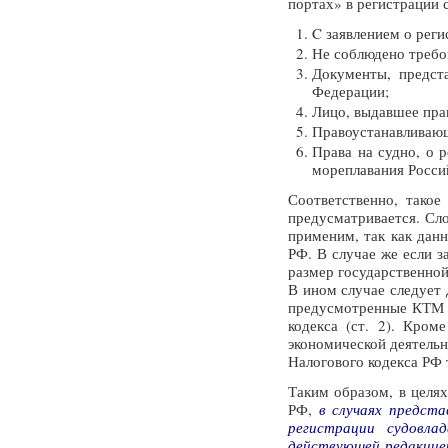
портах» в регистрации 
C заявлением о рег
Не соблюдено требов
Документы, предст
Федерации;
Лицо, выдавшее пра
Правоустанавливающи
Права на судно, о 
мореплавания Росси
Соответственно, такое
предусматривается. Сло
применим, так как дан
РФ. В случае же если 
размер государственной
В ином случае следует
предусмотренные КТМ Р
кодекса (ст. 2). Кром
экономической деятельн
Налогового кодекса РФ 
Таким образом, в целя
РФ,
в случаях предст
регистрации судовла
действующей редакцие