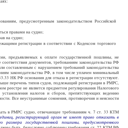
аях:
бованиям, предусмотренным законодательством Российской
ься правами на судно;
ав на судно;
лежащими регистрации в соответствии с Кодексом торгового
ссии, предъявляемых к оплате государственной пошлины, не
е соответствия документов, требованиям законодательства РФ
или составленным с нарушением требований законодательства
ниям законодательства РФ, в том числе уплачен минимальный
3.33 НК РФ основания для отказа в регистрации отсутствуют.
выше перечень типов судов, подлежащий регистрации в РМРС,
ом реестре не является предметом регулирования Налогового
ь установления налогов и сборов, препятствующих ведению
ности. Все неустранимые сомнения, противоречия и неясности
вать в РМРС судно, отвечающее требованиям ч. 7 ст. 33 КТМ
 единиц, регистрирующий орган не имеет право отказать в
го размера государственной пошлины, предусмотренного
лжны быть, безусловно соблюдены требования ст. 22 КТМ РФ