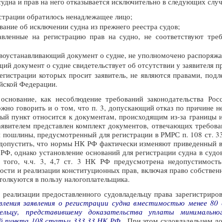
судна и прав на него отказывается исключительно в следующих случ
истрации обратилось ненадлежащее лицо;
ание об исключении судна из прежнего реестра судов;
авленные на регистрацию прав на судно, не соответствуют тре
воустанавливающий документ о судне, не уполномочено распоряжат
й документ о судне свидетельствует об отсутствии у заявителя пр
регистрации которых просит заявитель, не являются правами, под
йской Федерации.
 основание, как несоблюдение требований законодательства Ро
жно говорить и о том, что п. 3, допускающий отказ по причине н
ный пункт относится к документам, происходящим из-за границы 
заявителем представлен комплект документов, отвечающих требова
 пошлины, предусмотренный для регистрации в РМРС п. 108 ст. 33
 допустить, что нормы НК РФ фактически изменяют приведенный 
Ф, однако установление оснований для регистрации судна в судов
е того, ч.ч. 3, 4,7 ст. 3 НК РФ предусмотрена недопустимост
ости и реализации конституционных прав, включая право собствен
толкуются в пользу налогоплательщика.
х реализации предоставленного судовладельцу права зарегистриро
авления заявления о регистрации судна вместимостью менее 80
дельцу, представившему доказательства уплаты минимально
й пункта 108 статьи 333.33 НК РФ
.
При этом судовладельцем до