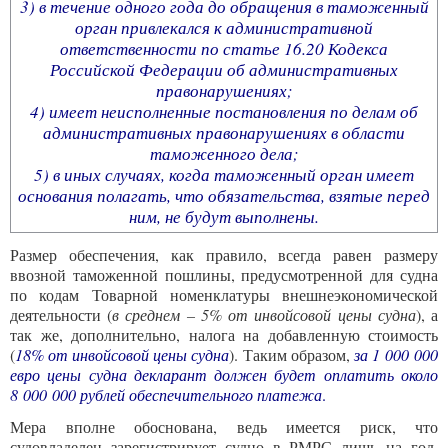
3)
в течение одного года до обращения в таможенный
орган привлекался к административной
ответственности по статье 16.20 Кодекса
Российской Федерации об административных
правонарушениях;
4)
имеет неисполненные постановления по делам об
административных правонарушениях в области
таможенного дела;
5)
в иных случаях, когда таможенный орган имеет
основания полагать, что обязательства, взятые перед
ним, не будут выполнены.
Размер обеспечения, как правило, всегда равен размеру
ввозной таможенной пошлины, предусмотренной для судна
по кодам Товарной номенклатуры внешнеэкономической
деятельности (
в среднем – 5% от инвойсовой цены судна
), а
так же, дополнительно, налога на добавленную стоимость
(
18% от инвойсовой цены судна
). Таким образом,
за 1 000 000
евро цены судна декларант должен будет оплатить около
8 000 000 рублей обеспечительного платежа
.
Мера вполне обоснована, ведь имеется риск, что
судовладелец зарегистрирует судно в РМРС лишь на год,