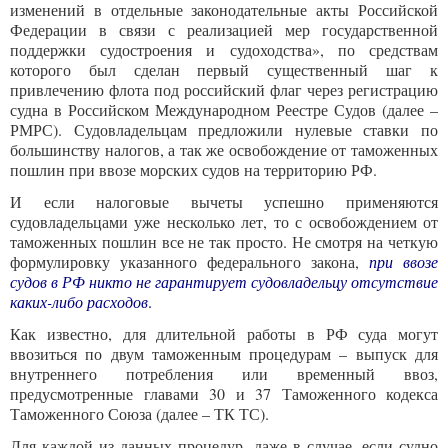
изменений в отдельные законодательные акты Российской
Федерации в связи с реализацией мер государственной
поддержки судостроения и судоходства», по средствам
которого был сделан первый существенный шаг к
привлечению флота под российский флаг через регистрацию
судна в Российском Международном Реестре Судов (далее –
РМРС). Судовладельцам предложили нулевые ставки по
большинству налогов, а так же освобождение от таможенных
пошлин при ввозе морских судов на территорию РФ.
И если налоговые вычеты успешно применяются
судовладельцами уже несколько лет, то с освобождением от
таможенных пошлин все не так просто. Не смотря на четкую
формулировку указанного федерального закона,
при ввозе
судов в РФ никто не гарантирует судовладельцу отсутствие
каких-либо расходов
.
Как известно, для длительной работы в РФ суда могут
ввозиться по двум таможенным процедурам – выпуск для
внутреннего потребления или временный ввоз,
предусмотренные главами 30 и 37 Таможенного кодекса
Таможенного Союза (далее – ТК ТС).
Для каждой из данных процедур, даже в случае, если судно