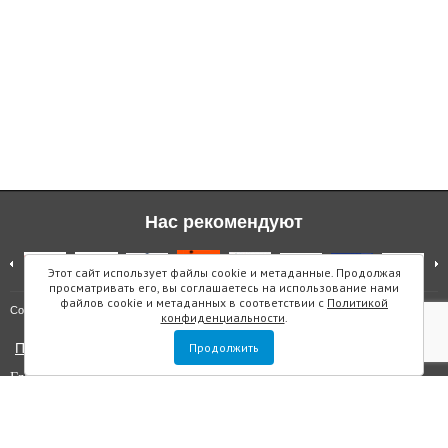
Нас рекомендуют
Этот сайт использует файлы cookie и метаданные. Продолжая
просматривать его, вы соглашаетесь на использование нами
файлов cookie и метаданных в соответствии с
Политикой
Карта сайта
Copyright © "Инмарин"
конфиденциальности
.
Политика конфиденциальности
Продолжить
Главный редактор Маслова Е.О.
Учредитель: ООО "Инмарин"
Выписка из реестра зарегистрированных СМИ
. Регистрационный