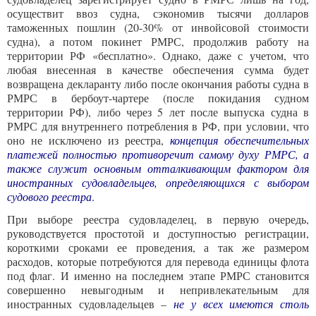
осуществит ввоз судна, сэкономив тысячи долларов
таможенных пошлин (20-30% от инвойсовой стоимости
судна), а потом покинет РМРС, продолжив работу на
территории РФ «бесплатно». Однако, даже с учетом, что
любая внесенная в качестве обеспечения сумма будет
возвращена декларанту либо после окончания работы судна в
РМРС в бербоут-чартере (после покидания судном
территории РФ), либо через 5 лет после выпуска судна в
РМРС для внутреннего потребления в РФ, при условии, что
оно не исключено из реестра,
концепция обеспечительных
платежей полностью противоречит самому духу РМРС, а
также служит основным отталкивающим фактором для
иностранных судовладельцев, определяющихся с выбором
судового реестра
.
При выборе реестра судовладелец, в первую очередь,
руководствуется простотой и доступностью регистрации,
короткими сроками ее проведения, а так же размером
расходов, которые потребуются для перевода единицы флота
под флаг. И именно на последнем этапе РМРС становится
совершенно невыгодным и непривлекательным для
иностранных судовладельцев –
не у всех имеются столь