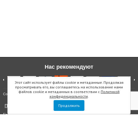
Нас рекомендуют
Этот сайт использует файлы cookie и метаданные. Продолжая
просматривать его, вы соглашаетесь на использование нами
файлов cookie и метаданных в соответствии с
Политикой
Карта сайта
Copyright © "Инмарин"
конфиденциальности
.
Политика конфиденциальности
Продолжить
Главный редактор Маслова Е.О.
Учредитель: ООО "Инмарин"
Выписка из реестра зарегистрированных СМИ
. Регистрационный
номер ЭЛ №ФС 77 — 73188 от 02.07.2018. Зарегистрировано