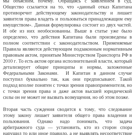
мы объясним, почему.
Обращаясь с заявлением в суд,
Общество ссылается на то, что «данный отказ Капитана
противоречит действующему законодательству и лишает
заявителя права владеть и пользоваться принадлежащим ему
имуществом». Данная формулировка состоит из двух частей.
И обе из них необоснованны. Выше в статье уже было
определено, что действия Капитана были произведены в
полном соответствии с законодательством. Применяемые
Правила являются действующим подзаконным нормативным
правовым актом, принятым Министерством Транспорта РФ в
2010 г. То есть актом органа исполнительной власти, который
детализирует общие принципы и нормы, заложенные
Федеральными Законами. И Капитан в данном случае
поступил буквально так, как они предписывают. Такой
подход вполне понятен с точки зрения правоприменителя, но
с точки зрения права и даже актов высшей юридической
силы он не может не вызвать возмущения, но об этом позже.
Вторая часть суждения сводится к тому, что следование
этому закону лишает заявителя общего права владения и
пользования. Однако надо понимать, что задача
арбитражного суда — установить, кто из сторон спора
нарушил то или иное правило, а не выявлять несоответствие