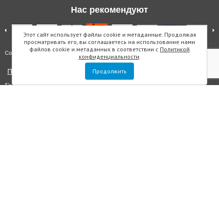
Нас рекомендуют
Этот сайт использует файлы cookie и метаданные. Продолжая
просматривать его, вы соглашаетесь на использование нами
файлов cookie и метаданных в соответствии с
Политикой
Карта сайта
Copyright © "Инмарин"
конфиденциальности
.
Политика конфиденциальности
Продолжить
Главный редактор Маслова Е.О.
Учредитель: ООО "Инмарин"
Выписка из реестра зарегистрированных СМИ
. Регистрационный
номер ЭЛ №ФС 77 — 73188 от 02.07.2018. Зарегистрировано
Федеральной службой по надзору в сфере связи, информационных
технологий и массовых коммуникаций.
Адрес редакции: Площадь Морской Славы дом 1, офис 5059, Санкт-
Петербург, Россия, 199106, телефон +7 (812) 603-48-63, e-mail
sos@inmarin.ru
Все материалы данного сайта являются объектами авторского права, в
том числе дизайн. Запрещается копирование, распространение, в том
числе путем копирования на другие сайты и ресурсы в интернете или
любое иное использование информации и объектов без
предварительного согласия правообладателя ООО «Инмарин». ©
ООО «Инмарин», 2010-2020.