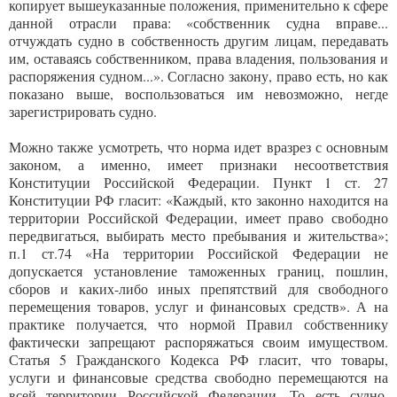
копирует вышеуказанные положения, применительно к сфере
данной отрасли права: «собственник судна вправе...
отчуждать судно в собственность другим лицам, передавать
им, оставаясь собственником, права владения, пользования и
распоряжения судном...». Согласно закону, право есть, но как
показано выше, воспользоваться им невозможно, негде
зарегистрировать судно.
Можно также усмотреть, что норма идет вразрез с основным
законом, а именно, имеет признаки несоответствия
Конституции Российской Федерации. Пункт 1 ст. 27
Конституции РФ гласит: «Каждый, кто законно находится на
территории Российской Федерации, имеет право свободно
передвигаться, выбирать место пребывания и жительства»;
п.1 ст.74 «На территории Российской Федерации не
допускается установление таможенных границ, пошлин,
сборов и каких-либо иных препятствий для свободного
перемещения товаров, услуг и финансовых средств». А на
практике получается, что нормой Правил собственнику
фактически запрещают распоряжаться своим имуществом.
Статья 5 Гражданского Кодекса РФ гласит, что товары,
услуги и финансовые средства свободно перемещаются на
всей территории Российской Федерации. То есть судно,