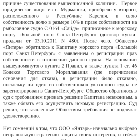
причине существования вышеописанной коллизии. Первое
юридическое лицо, из г. Мурманска, приобрело у второго,
расположенного в Республике Карелия, в свою
собственность долю в размере 10% в праве собственности на
рыболовное судно С-0164 «Сайда», приписанное к морскому
порту «Большой порт Санкт-Петербург» (договор купли-
продажи от 03.10.2011 N 480). После чего, Общество
«Янтарь» обратилось к Капитану морского порта «Большой
порт Санкт-Петербург» с заявлением о регистрации прав
собственности в отношении данного судна. На основании
вышеупомянутого пункта 2 Правил, а также пункта 1 ст. 46
Кодекса Торгового Мореплавания (где перечислены
основания для отказа), в регистрации было отказано,
поскольку ни один из собственников указанного судна не
зарегистрирован в Санкт-Петербурге. Общество обратилось в
суд с требованием признать решение Капитана незаконным, а
также обязать его осуществить искомую регистрацию. Суд
решил, что заявленные Обществом требования не подлежат
удовлетворению.
Нет сомнений в том, что ООО «Янтарь» изначально выбрало
неправильную стратегию защиты своих интересов, и сейчас