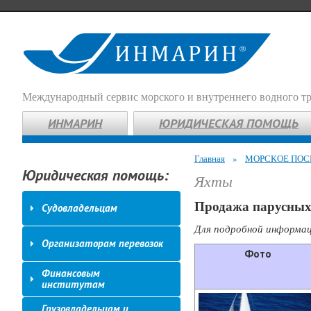
Международный сервис морского и внутреннего водного т
ИНМАРИН
ЮРИДИЧЕСКАЯ ПОМОЩЬ
Главная
»
МОРСКОЕ ПОС
Юридическая помощь:
Яхты
Продажа парусных
Судовладельцам
Для подробной информац
Организаторам перевозок
Фото
Финансовым
институтам
Грузовладельцам и