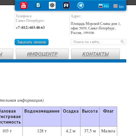
Рус
Eng
Телефон в
Адрес:
:
Санкт-Петербурге:
Площадь Морской Славы дом 1,
+7 (812) 603-48-63
офис 5059, Санкт-Петербург,
Россия, 199106
Заказать звонок
Ы
ИНФОЦЕНТР
КОНТАКТЫ
ительная информация)
Валовая
Водоизмещение
Осадка
Высота
Флаг
гистровая
естимость
103 т
128 т
4,2 м
37,5 м
Мальта