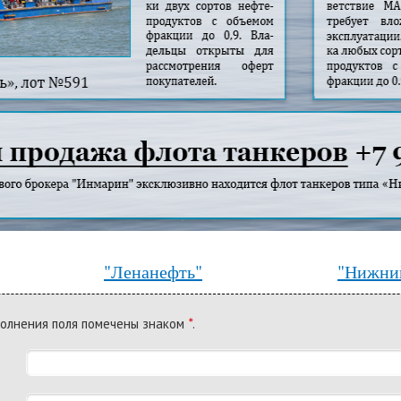
"Ленанефть"
"Нижни
*
полнения поля помечены знаком
.