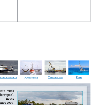
помогательные
Технические
Яхты
Рыболовные