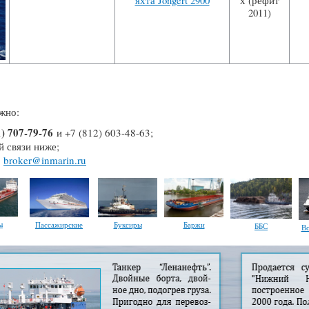
яхта Jongert 2900
х (рефит
2011)
жно:
1) 707-79-76
и +7 (812) 603-48-63;
 связи ниже;
е
broker@inmarin.ru
ы
Пассажирские
Буксиры
Баржи
ББС
Вс