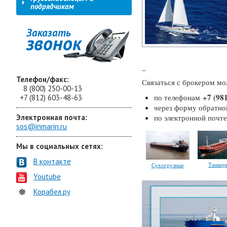
подрядчикам
Заказать
звонок
_
Телефон/факс:
Связаться с брокером мо
8 (800) 250-00-13
+7 (98
по телефонам
+7 (812) 603-48-63
через форму обратной
Электронная почта:
по электронной почт
sos@inmarin.ru
Мы в социальных сетях:
В контакте
Танкер
Сухогрузные
Youtube
Корабел.ру