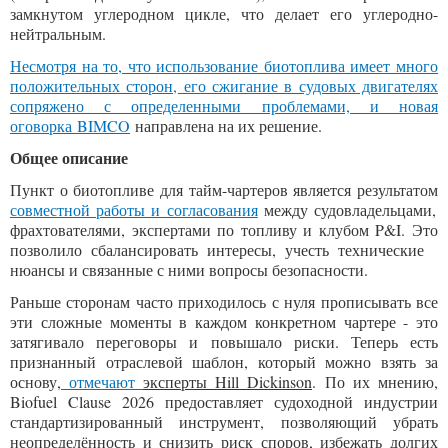
замкнутом углеродном цикле, что делает его углеродно-
нейтральным.
Несмотря на то, что использование биотоплива имеет много
положительных сторон, его сжигание в судовых двигателях
сопряжено с определенными проблемами, и
новая
оговорка BIMCO
направлена на их решение.
Общее описание
Пункт о биотопливе для тайм-чартеров является результатом
совместной работы и согласования
между судовладельцами,
фрахтователями, экспертами по топливу и клубом P&I. Это
позволило сбалансировать интересы, учесть технические
нюансы и связанные с ними вопросы безопасности.
Раньше сторонам часто приходилось с нуля прописывать все
эти сложные моменты в каждом конкретном чартере - это
затягивало переговоры и повышало риски. Теперь есть
признанный отраслевой шаблон, который можно взять за
основу,
отмечают
эксперты Hill Dickinson
. По их мнению,
Biofuel Clause 2026 предоставляет судоходной индустрии
стандартизированный инструмент, позволяющий убрать
неопределённость и снизить риск споров, избежать долгих