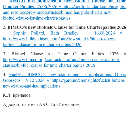
BIMCO has published a new Biofuel Clause for Time
1.
Charter Parties
. 25.06.2026 //
https://north-standard.com/insights-
and-resources/resources/articles/bimco-has-published-a-new-
biofuel-clause-for-time-charter-parties
BIMCO’s new Biofuels Clause for Time Charterparties 2026
2.
Sophie Pollard, Beth Bradley 16.06.2026 //
https://www.hilldickinson.com/our-view/articles/bimco-s-new-
biofuels-clause-for-time-charterparties-2026
3. Biofuel Clause for Time Charter Parties 2026 //
https://www.bimco.org/contractual-affairs/bimco-clauses/current-
clauses/biofuel-clause-for-time-charter-parties-2026
4.
FuelEU: BIMCO’s new clause and its implications. Oliver
Goossens. 19.12.2024 //
https://gard.no/en/insights/fueleu-bimcos-
new-clause-and-its-implications
К.Л. Бречалов
Адвокат, партнер АБ СПб «Инмарин»