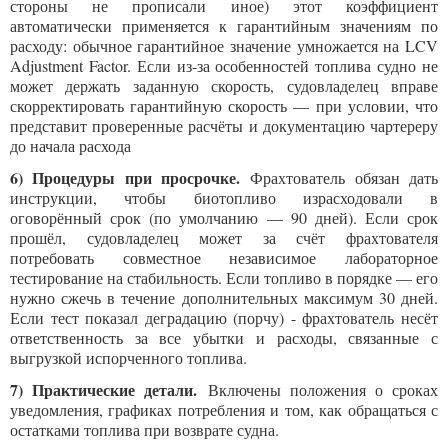
стороны не прописали иное) этот коэффициент
автоматически применяется к гарантийным значениям по
расходу: обычное гарантийное значение умножается на LCV
Adjustment Factor. Если из-за особенностей топлива судно не
может держать заданную скорость, судовладелец вправе
скорректировать гарантийную скорость — при условии, что
представит проверенные расчёты и документацию чартереру
до начала расхода
6) Процедуры при просрочке.
Фрахтователь обязан дать
инструкции, чтобы биотопливо израсходовали в
оговорённый срок (по умолчанию — 90 дней). Если срок
прошёл, судовладелец может за счёт фрахтователя
потребовать совместное независимое лабораторное
тестирование на стабильность. Если топливо в порядке — его
нужно сжечь в течение дополнительных максимум 30 дней.
Если тест показал деградацию (порчу) - фрахтователь несёт
ответственность за все убытки и расходы, связанные с
выгрузкой испорченного топлива.
7) Практические детали.
Включены положения о сроках
уведомления, графиках потребления и том, как обращаться с
остатками топлива при возврате судна.