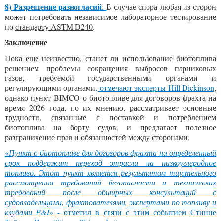
8) Разрешение разногласий
.
В случае спора любая из сторон
может потребовать независимое лабораторное тестирование
по
стандарту ASTM D240
.
Заключение
Пока еще неизвестно, станет ли использование биотоплива
решением проблемы сокращения выбросов парниковых
газов, требуемой государственными органами и
регулирующими органами
, отмечают
эксперты Hill Dickinson
,
однако пункт BIMCO о биотопливе для договоров фрахта на
время 2026 года, по их мнению, рассматривает основные
трудности, связанные с поставкой и потреблением
биотоплива на борту судов, и предлагает полезное
разграничение прав и обязанностей между сторонами.
«
Пункт о биотопливе для договоров фрахта на определенный
срок поддержит переход отрасли на низкоуглеродное
топливо. Этот пункт является результатом тщательного
рассмотрения требований безопасности и технических
требований после обширных консультаций с
судовладельцами, фрахтователями, экспертами по топливу и
клубами P&I
» - отметил в связи с этим событием
Стинне