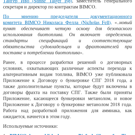
Тайгер Иво (
Stinne Taiger Ivø)
, заместитель генерального
секретаря и директор по контрактам BIMCO.
По мнению председателя документационного
комитета BIMCO
Николаса Фелла (
Nicholas Fell
),
«..
новый
пункт обеспечивает четкую основу для безопасного
использования биотоплива. Он включает определения,
стандарты спецификаций и соответствующие
обязательства судовладельцев и фрахтователей при
поставке и потреблении биотоплива
».
Ранее, в процессе разработки решений о договорных
условиях, охватывающих различные аспекты перехода к
альтернативным видам топлива, BIMCO уже публиковала
Приложение к Договору о бункеровке СПГ 2018 года, а
также дополнительные пункты, которые будут включены в
договоры фрахта на поставку СПГ. Также были приняты
Приложение, касающееся бункеровки метанолом, и новое
Приложение к Договору о бункеровке метанолом 2018 года.
Работа над разработкой приложения для аммиака, как
ожидается, начнется в этом году.
Используемые источники: