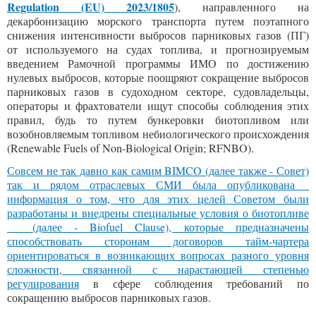
Regulation (EU) 2023/1805
), направленного на
декарбонизацию морского транспорта путем поэтапного
снижения интенсивности выбросов парниковых газов (ПГ)
от используемого на судах топлива, и прогнозируемым
введением Рамочной программы ИМО по достижению
нулевых выбросов, которые поощряют сокращение выбросов
парниковых газов в судоходном секторе, судовладельцы,
операторы и фрахтователи ищут способы соблюдения этих
правил, будь то путем бункеровки биотопливом или
возобновляемым топливом небиологического происхождения
(Renewable Fuels of Non-Biological Origin; RFNBO).
Совсем не так давно как
самим BIMCO
(далее также - Совет)
так и рядом
отраслевых
СМИ
была
опубликована
информация
о том, что
для этих целей
Советом были
разработаны и внедрены специальные условия о биотопливе
(далее - Biofuel Clause), которые предназначены
способствовать сторонам договоров тайм-чартера
ориентироваться в возникающих вопросах разного уровня
сложности, связанной с нарастающей степенью
регулирования
в сфере соблюдения требований по
сокращению выбросов парниковых газов.