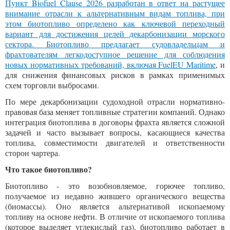
Пункт Biofuel Clause 2026 разработан в ответ на растущее
внимание отрасли к альтернативным видам топлива, при
этом биотопливо определено как ключевой переходный
вариант для достижения целей декарбонизации морского
сектора. Биотопливо предлагает судовладельцам и
фрахтователям легкодоступное решение для соблюдения
новых нормативных требований,
включая FuelEU Maritime
, и
для снижения финансовых рисков в рамках применимых
схем торговли выбросами.
По мере декарбонизации судоходной отрасли нормативно-
правовая база меняет топливные стратегии компаний. Однако
интеграция биотоплива в договоры фрахта является сложной
задачей и часто вызывает вопросы, касающиеся качества
топлива, совместимости двигателей и ответственности
сторон чартера.
Что такое биотопливо?
Биотопливо - это возобновляемое, горючее топливо,
получаемое из недавно жившего органического вещества
(биомассы). Оно является альтернативой ископаемому
топливу на основе нефти. В отличие от ископаемого топлива
(которое выделяет углекислый газ), биотопливо работает в