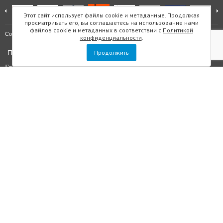
Этот сайт использует файлы cookie и метаданные. Продолжая
просматривать его, вы соглашаетесь на использование нами
файлов cookie и метаданных в соответствии с
Политикой
Карта сайта
Copyright © "Инмарин"
конфиденциальности
.
Политика конфиденциальности
Продолжить
Главный редактор Маслова Е.О.
Учредитель: ООО "Инмарин"
Выписка из реестра зарегистрированных СМИ
. Регистрационный
номер ЭЛ №ФС 77 — 73188 от 02.07.2018. Зарегистрировано
Федеральной службой по надзору в сфере связи, информационных
технологий и массовых коммуникаций.
Адрес редакции: Площадь Морской Славы дом 1, офис 5059, Санкт-
Петербург, Россия, 199106, телефон +7 (812) 603-48-63, e-mail
sos@inmarin.ru
Все материалы данного сайта являются объектами авторского права, в
том числе дизайн. Запрещается копирование, распространение, в том
числе путем копирования на другие сайты и ресурсы в интернете или
любое иное использование информации и объектов без
предварительного согласия правообладателя ООО «Инмарин». ©
ООО «Инмарин», 2010-2020.
Для лиц старше 12 лет.