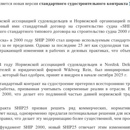
стандартного судостроительного контракта
ляется новая версия
жской ассоциацией судовладельцев и Норвежской организацией 
анный ими стандартный договор на строительство судна «SHI
го стандартного типового договора на строительство судна 2000 г
уска» в 2000 году SHIP 2000 стал широко используемым стандартн
 за ее пределами. Однако за последние 25 лет как судоходная так
тражающей изменения в рабочих и деловых практиках, что объе
 году Норвежской ассоциацией судовладельцев и Nordisk Defen
ителей и юридической фирмой Wikborg Rein, был инициирован
, который был одобрен, принят и внедрен в начале октября 2025 г.
тандартный контракт на судостроение претерпел всестороннюю тр
работка, призванная учитывать современные реалии в отрасли.
 2000, что делает его подлинной частью давней норвежской тр
ракта SHIP25 призван решить ряд коммерческих, норматив
лет назад, одновременно предлагая потенциальные решения для ис
правил, что делает эту модернизацию более существенной, чем пр
фундамент SHIP 2000, новый SHIP25 отвечает этим изменения