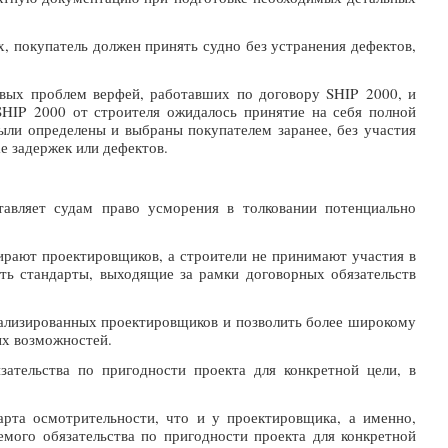
х, покупатель должен принять судно без устранения дефектов,
евых проблем верфей, работавших по договору SHIP 2000, и
SHIP 2000 от строителя ожидалось принятие на себя полной
были определены и выбраны покупателем заранее, без участия
ае задержек или дефектов.
тавляет судам право усморения в толковании потенциально
бирают проектировщиков, а строители не принимают участия в
ать стандарты, выходящие за рамки договорных обязательств
циализированных проектировщиков и позволить более широкому
ых возможностей.
ательства по пригодности проекта для конкретной цели, в
дарта осмотрительности, что и у проектировщика, а именно,
емого обязательства по пригодности проекта для конкретной