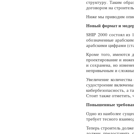
структуру. Таким обра
договором на строитель
Ниже мы приводим описа
Новый формат и моде
SHIP 2000 состоял из 
обозначенные арабским
арабскими цифрами (ст
Кроме того, имеются д
проектирование и инжен
и сохранена, но измене
непривычным и сложным
Увеличение количества
судостроение включены 
кибербезопасность, а т
Стоит также отметить, 
Повышенные требован
Одно из наиболее сущес
требует тесного взаим
Теперь строитель долже
должен предоставить 