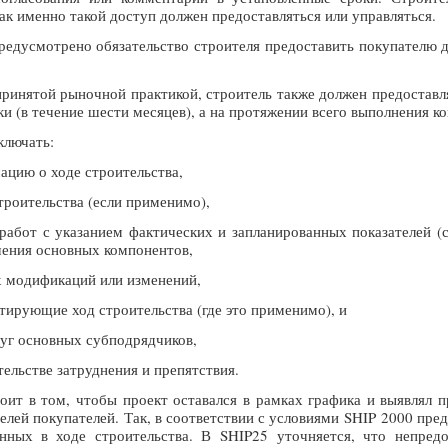
как именно такой доступ должен предоставляться или управляться.
предусмотрено обязательство строителя предоставить покупател
ринятой рыночной практикой, строитель также должен предоставля
и (в течение шести месяцев), а на протяжении всего выполнения к
ключать:
цию о ходе строительства,
роительства (если применимо),
абот с указанием фактических и запланированных показателей (ср
шения основных компонентов,
х модификаций или изменений,
ирующие ход строительства (где это применимо), и
луг основных субподрядчиков,
ельстве затруднения и препятствия.
тоит в том, чтобы проект оставался в рамках графика и выявлял 
елей покупателей. Так, в соответствии с условиями SHIP 2000 пр
нных в ходе строительства. В SHIP25 уточняется, что непред