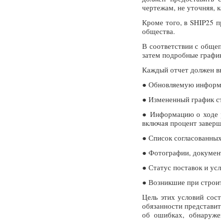
чертежам, не уточняя, 
Кроме того, в SHIP25 
общества.
В соответствии с общеп
затем подробные график
Каждый отчет должен в
● Обновляемую информа
● Измененный график ст
● Информацию о ходе р
включая процент завер
● Список согласованны
● Фотографии, документ
● Статус поставок и ус
● Возникшие при строит
Цель этих условий сос
обязанности представит
об ошибках, обнаруже