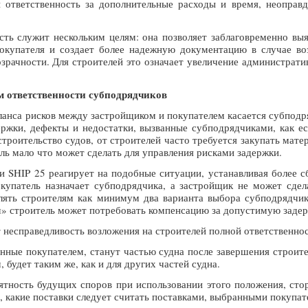
и ответственность за дополнительные расходы и время, неоправ
ть служит нескольким целям: она позволяет заблаговременно вы
окупателя и создает более надежную документацию в случае воз
озрачности. Для строителей это означает увеличение администрат
 ответственности субподрядчиков
анса рисков между застройщиком и покупателем касается субподря
держки, дефекты и недостатки, вызванные субподрядчиками, как е
строительство судов, от строителей часто требуется закупать мате
ель мало что может сделать для управления рисками задержки.
и SHIP 25 реагирует на подобные ситуации, устанавливая более с
окупатель назначает субподрядчика, а застройщик не может сде
лять строителям как минимум два варианта выбора субподрядчик
» строитель может потребовать компенсацию за допустимую задер
 несправедливость возложения на строителей полной ответственнос
нные покупателем, станут частью судна после завершения строител
будет таким же, как и для других частей судна.
тность будущих споров при использовании этого положения, сто
о, какие поставки следует считать поставками, выбранными покупат