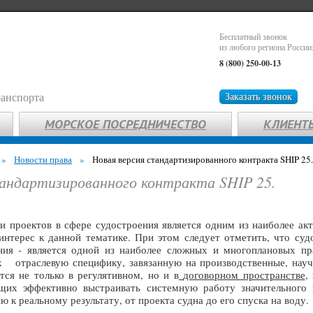
Бесплатный звонок
из любого региона России
8 (800) 250-00-13
ранспорта
Заказать звонок
МОРСКОЕ ПОСРЕДНИЧЕСТВО
КЛИЕНТ
»
Новости права
»
Новая версия стандартизированного контракта SHIP 25.
тандартизированного контракта SHIP 25.
и проектов в сфере судостроения является одним из наиболее а
интерес к данной тематике. При этом следует отметить, что судо
ния - является одной из наиболее сложных и многоплановых пр
 отраслевую специфику, завязанную на производственные, науч
тся не только в регулятивном, но и в
договорном пространстве
,
щих эффективно выстраивать системную работу значительного к
 к реальному результату, от проекта судна до его спуска на воду.