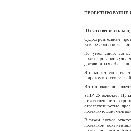
ПРОЕКТИРОВАНИЕ
Ответственность за про
Судостроительные прое
важное дополнительное 
По умолчанию, соглас
проектирование судна 
договориться об ограни
Это может снизить ст
широкому кругу верфей 
В этом плане, нововвед
SHIP 25 включает Прило
ответственность стро
ответственностью прое
проектную документаци
В таком случае ответс
проектной документац
проектировщиком. Кром