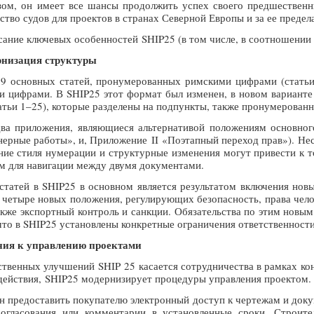
зом, он имеет все шансы продолжить успех своего предшествен
ство судов для проектов в странах Северной Европы и за ее предел
ние ключевых особенностей SHIP25 (в том числе, в соотношении с
рнизация структуры
19 основных статей, пронумерованных римскими цифрами (статьи I
и цифрами. В SHIP25 этот формат был изменен, в новом варианте
атьи 1–25), которые разделены на подпункты, также пронумерован
ва приложения, являющиеся альтернативой положениям основног
ерные работы», и, Приложение II «Поэтапный переход прав»). Нес
ние стиля нумерации и структурные изменения могут привести к т
 для навигации между двумя документами.
 статей в SHIP25 в основном является результатом включения нов
четыре новых положения, регулирующих безопасность, права челов
акже экспортный контроль и санкции. Обязательства по этим новы
что в SHIP25 установлены конкретные ограничения ответственности 
ия к управлению проектами
твенных улучшений SHIP 25 касается сотрудничества в рамках кон
одействия, SHIP25 модернизирует процедуры управления проектом.
н предоставить покупателю электронный доступ к чертежам и докум
согласования или комментарии в установленные сроки. Строит