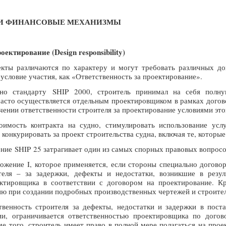
 И ФИНАНСОВЫЕ МЕХАНИЗМЫ
ектирование (Design responsibility)
кты различаются по характеру и могут требовать различных до
условие участия, как «Ответственность за проектирование».
но стандарту SHIP 2000, строитель принимал на себя полную
часто осуществляется отдельным проектировщиком в рамках догово
чении ответственности строителя за проектирование условиями это
оимость контракта на судно, стимулировать использование усл
конкурировать за проект строительства судна, включая те, котор
ение SHIP 25 затрагивает один из самых спорных правовых вопросо
жение I, которое применяется, если стороны специально договори
ителя – за задержки, дефекты и недостатки, возникшие в рез
ктировщика в соответствии с договором на проектирование. Кр
ю при создании подробных производственных чертежей и строител
твенность строителя за дефекты, недостатки и задержки в пост
ии, ограничивается ответственностью проектировщика по дого
е того, строитель имеет право в полной мере полагаться на пр