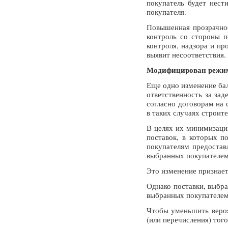
покупатель будет нест
покупателя.
Повышенная прозрачнос
контроль со стороны п
контроля, надзора и пр
выявит несоответствия.
Модифицирован режим
Еще одно изменение бал
ответственность за за
согласно договорам на 
в таких случаях строит
В целях их минимизаци
поставок, в которых п
покупателям предостав
выбранных покупателем
Это изменение признает
Однако поставки, выбра
выбранных покупателем, 
Чтобы уменьшить вероя
(или перечисления) тог