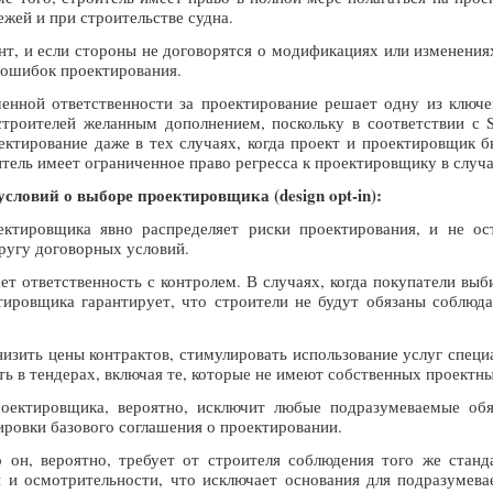
жей и при строительстве судна.
нт, и если стороны не договорятся о модификациях или изменения
 ошибок проектирования.
енной ответственности за проектирование решает одну из ключ
строителей желанным дополнением, поскольку в соответствии с 
ектирование даже в тех случаях, когда проект и проектировщик 
оитель имеет ограниченное право регресса к проектировщику в случ
ловий о выборе проектировщика (design opt-in):
ектировщика явно распределяет риски проектирования, и не ос
ругу договорных условий.
ет ответственность с контролем. В случаях, когда покупатели вы
тировщика гарантирует, что строители не будут обязаны соблюд
низить цены контрактов, стимулировать использование услуг спе
ть в тендерах, включая те, которые не имеют собственных проектн
оектировщика, вероятно, исключит любые подразумеваемые обяз
ровки базового соглашения о проектировании.
о он, вероятно, требует от строителя соблюдения того же стан
 и осмотрительности, что исключает основания для подразумева