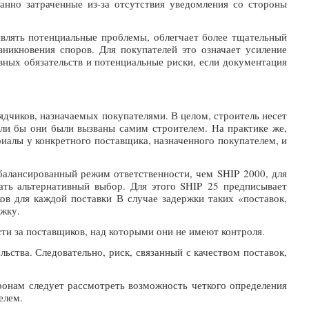
данно затраченные из-за отсутствия уведомления со стороны
являть потенциальные проблемы, облегчает более тщательный
никновения споров. Для покупателей это означает усиление
ивных обязательств и потенциальные риски, если документация
дчиков, назначаемых покупателями. В целом, строитель несет
сли бы они были вызваны самим строителем. На практике же,
риалы у конкретного поставщика, назначенного покупателем, и
балансированный режим ответственности, чем SHIP 2000, для
лать альтернативный выбор. Для этого SHIP 25 предписывает
ов для каждой поставки В случае задержки таких «поставок,
жку.
ти за поставщиков, над которыми они не имеют контроля.
ьства. Следовательно, риск, связанный с качеством поставок,
ронам следует рассмотреть возможность четкого определения
елем.