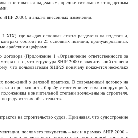
ника и оставаться надежным, предпочтительным стандартным
ами.
 SHIP 2000), и анализ внесенных изменений.
–XIX), где каждая основная статья разделена на подстатьи,
 контракт состоит из 25 основных позиций, пронумерованных
ные арабскими цифрами.
о договора (Приложение I «Ограничение ответственности за
мотря на то, что структура SHIP 2000 в значительной степени
ому, что пользователям SHIP25 поначалу покажется несколько
ых положений о деловой практике. В современный договор на
ека и прозрачность, борьбу с взяточничеством и коррупцией,
м положениям в значительной степени возложены на строителя.
по ряду из этих обязательств.
трактов на строительство судов. Признавая, что судостроение
ентации, после чего покупатель – как и в рамках SHIP 2000 –
ель должен предоставить покупателю электронный доступ к