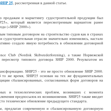
SHIP 25
, рассмотренная в данной статье.
по продажам и маркетингу судостроительной продукции был
P25», который является пересмотренным вариантом ранее
ода («SHIP 2000»).
ым типовым договором на строительство судов как в странах
 и судостроительная отрасли значительно изменились, настало
ктивно создало явную потребность в обновлении договорной
ce Club (Nordisk Skibsrederforening), а также Норвежской
 пересмотр типового договора SHIP 2000. Результатом их
ансформацию. SHIP25 - это не просто обновление SHIP 2000.
 В то же время, SHIP25 основан на тех же фундаментальных
адиции сбалансированных, согласованных форм договоров на
ных и технологических проблем, возникших с момента
ключения предпосылок их возникновения. SHIP25 также вводит
осто техническое обновление предыдущего стандарта.
м, предлагая современную и сбалансированную договорную