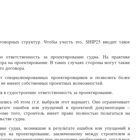
говорных структур. Чтобы учесть это, SHIP25 вводит такое
 ответственность за проектирование судна. На практике
ра на проектирование. В таких случаях стороны могут также
го договора.
уг специализированных проектировщиков и позволить более
ые не имеют собственных проектных возможностей.
в в судостроении: ответственность за проектирование.
лись об этом (т.е. выбрали этот вариант). Оно ограничивает
ультате ошибок или упущений в проектной документации –
оме того, строитель имеет право полностью полагаться на
ьстве судна.
авке судна, возникшие в результате ошибок или упущений в
вору на проектирование, заключенному между строителем и
оектную документацию при подготовке необходимых детальных