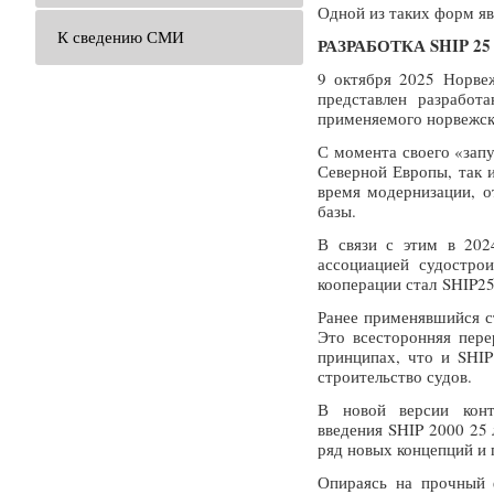
Одной из таких форм яв
К сведению СМИ
РАЗРАБОТКА SHIP 25
9 октября 2025 Норве
представлен разработ
применяемого норвежско
С момента своего «зап
Северной Европы, так и
время модернизации, о
базы.
В связи с этим в 2024
ассоциацией судостро
кооперации стал SHIP25
Ранее применявшийся с
Это всесторонняя пере
принципах, что и SHIP
строительство судов.
В новой версии конт
введения SHIP 2000 25 
ряд новых концепций и 
Опираясь на прочный 