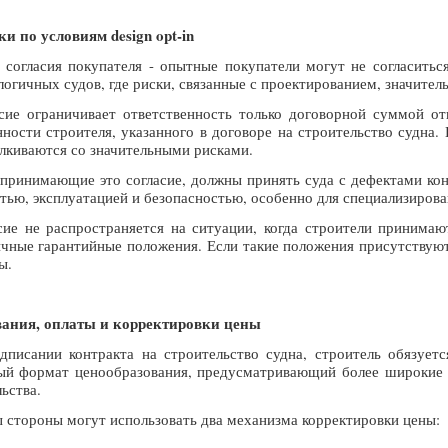
и по условиям design opt-in
т согласия покупателя - опытные покупатели могут не согласитьс
огичных судов, где риски, связанные с проектированием, значител
асие ограничивает ответственность только договорной суммой о
ности строителя, указанного в договоре на строительство судна
лкиваются со значительными рисками.
 принимающие это согласие, должны принять суда с дефектами кон
ью, эксплуатацией и безопасностью, особенно для специализирова
асие не распространяется на ситуации, когда строители принимаю
чные гарантийные положения. Если такие положения присутствуют
ы.
ания, оплаты и корректировки цены
писании контракта на строительство судна, строитель обязует
ый формат ценообразования, предусматривающий более широкие 
ьства.
ы стороны могут использовать два механизма корректировки цены: