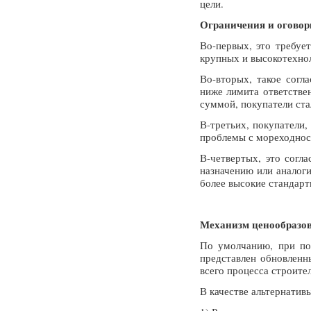
цели.
Ограничения и оговорк
Во-первых, это требуе
крупных и высокотехнол
Во-вторых, такое согл
ниже лимита ответствен
суммой, покупатели ста
В-третьих, покупатели,
проблемы с мореходност
В-четвертых, это согл
назначению или аналоги
более высокие стандарт
Механизм ценообразов
По умолчанию, при под
представлен обновленн
всего процесса строител
В качестве альтернатив