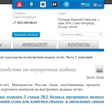
Рус
Eng
Телефон в
Адрес:
:
Санкт-Петербурге:
Площадь Морской Славы дом 1,
+7 (812) 603-48-63
офис 5059, Санкт-Петербург,
Россия, 199106
Заказать звонок
Ы
ИНФОЦЕНТР
КОНТАКТЫ
ре судоходства на внутренних водных путях. Часть 2: портовый
оходства на внутренних водных
26.01.2026
n.gov.ru/) Минтрансом России были опубликованы проекты
портового контроля на внутренних водных путях
ых пунктом 3 статьи 38.1 Кодекса внутреннего водного
ания судна или плавучего объекта, и предельных сроков