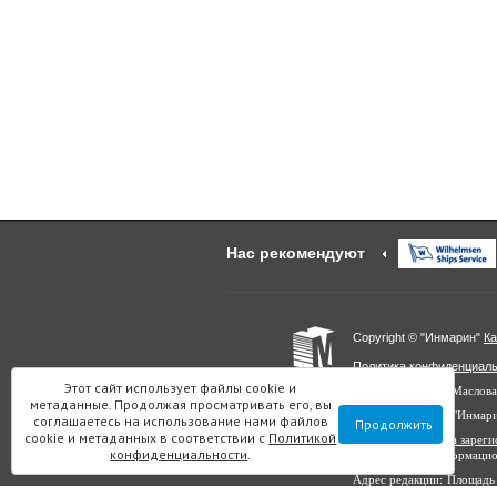
Нас рекомендуют
Copyright © "Инмарин"
Ка
Политика конфиденциал
Этот сайт использует файлы cookie и
Главный редактор Маслова
метаданные. Продолжая просматривать его, вы
Учредитель: ООО "Инмар
соглашаетесь на использование нами файлов
Продолжить
cookie и метаданных в соответствии с
Политикой
Выписка из реестра заре
конфиденциальности
.
в сфере связи, информаци
Адрес редакции: Площадь 