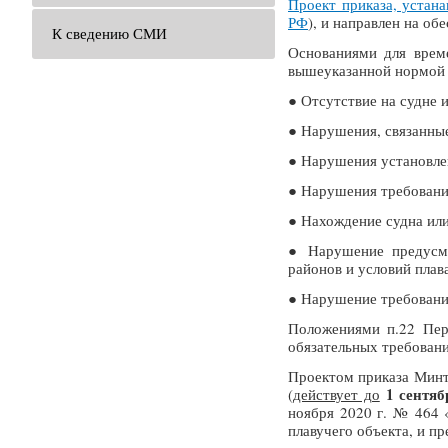
Проект приказа, устан
РФ
), и направлен на о
К сведению СМИ
Основаниями для врем
вышеуказанной нормой 
● Отсутствие на судне 
● Нарушения, связанные
● Нарушения установлен
● Нарушения требований 
● Нахождение судна или
● Нарушение предусмо
районов и условий плав
● Нарушение требований
Положениями п.22 Пер
обязательных требовани
Проектом приказа Минт
1 сентяб
(
действует до
ноября 2020 г. № 464 
плавучего объекта, и п