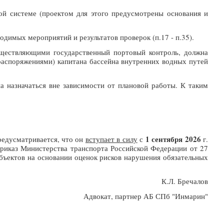
ной системе (проектом для этого предусмотрены основания и
димых мероприятий и результатов проверок (п.17 - п.35).
существляющими государственный портовый контроль, должна
(распоряжениями) капитана бассейна внутренних водных путей
на назначаться вне зависимости от плановой работы. К таким
1 сентября 2026
редусматривается, что он
вступает в силу
с
г.
 приказ Министерства транспорта Российской Федерации от 27
бъектов на основании оценок рисков нарушения обязательных
К.Л. Бречалов
Адвокат, партнер АБ СПб "Инмарин"