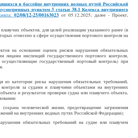
дящихся в бассейне внутренних водных путей Российской
усмотренных пунктом 3 статьи 38.1 Кодекса внутреннего
02/08/12-25/00163023
оекта:
от 05.12.2025; далее - Проект,
лавучих объектов, для целей реализации указанного ранее (в
оторых отнесено к сфере осуществления портового контроля на
ектов на основании оценок рисков нарушения обязательных
и лицами инспекций государственного портового контроля,
, осуществляющие государственный портовый контроль) при
и.
я из категории риска нарушения обязательных требований,
 контроля за судами и плавучими объектами на внутренних
бъекта и результатов проверки судна или плавучего объекта,
новании:
 (охрана человеческой жизни, предотвращение загрязнения
жений на внутренних водных путях Российской Федерации);
нарушения обязательных требований на судне или плавучем