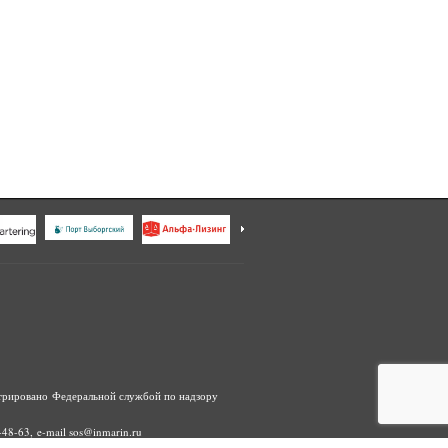
трировано Федеральной службой по надзору
48-63, e-mail sos@inmarin.ru