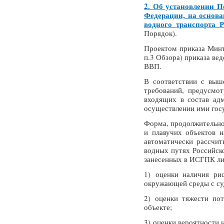
2.
Об установлении По
Федерации, на основа
водного транспорта 
Порядок).
Проектом приказа Минтр
п.3 Обзора) приказа ве
ВВП.
В соответствии с выш
требований, предусмо
входящих в состав ад
осуществлении ими госу
Форма, продолжительно
и плавучих объектов н
автоматически рассчи
водных путях Российско
занесенных в ИСГПК ли
1) оценки наличия ри
окружающей среды с су
2) оценки тяжести по
объекте;
3) оценки вероятности 