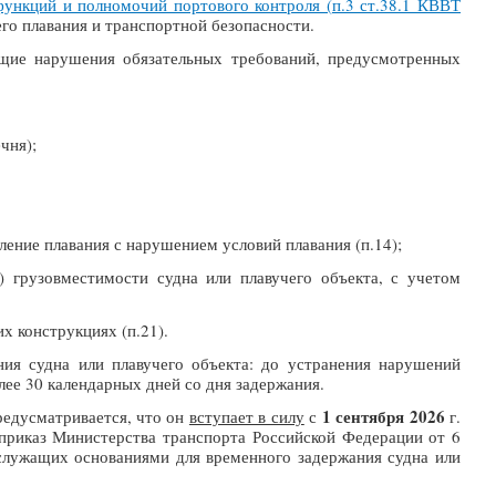
функций и полномочий портового контроля (
п.3 ст.38.1 КВВТ
его плавания и транспортной безопасности.
ющие нарушения обязательных требований, предусмотренных
чня);
ление плавания с нарушением условий плавания (п.14);
грузовместимости судна или плавучего объекта, с учетом
х конструкциях (п.21).
ия судна или плавучего объекта: до устранения нарушений
ее 30 календарных дней со дня задержания.
1 сентября 2026
редусматривается, что он
вступает в силу
с
г.
 приказ Министерства транспорта Российской Федерации от 6
служащих основаниями для временного задержания судна или