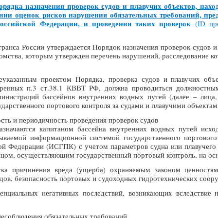
рядка назначения проверок судов и плавучих объектов, нахо
нии оценок рисков нарушения обязательных требований, пред
Российской Федерации, и проведения таких проверок
(
ID пр
анса России утверждается Порядок назначения проверок судов и п
домства, которым утвержден перечень нарушений, расследование к
еуказанным проектом Порядка, проверка судов и плавучих объ
тренных п.3 ст.38.1 КВВТ РФ, должна проводиться должностным
министраций бассейнов внутренних водных путей (далее – лица
дарственного портового контроля за судами и плавучими объектам
сть и периодичность проведения проверок судов
азначаются капитаном бассейна внутренних водных путей исход
тываемой информационной системой государственного портового
й Федерации (ИСГПК) с учетом параметров судна или плавучего о
цом, осуществляющим государственный портовый контроль, на ос
ска причинения вреда (ущерба) охраняемым законом ценностям
дов, безопасность портовых и судоходных гидротехнических соору
тенциальных негативных последствий, возникающих вследствие 
несоблюдения обязательных требований.