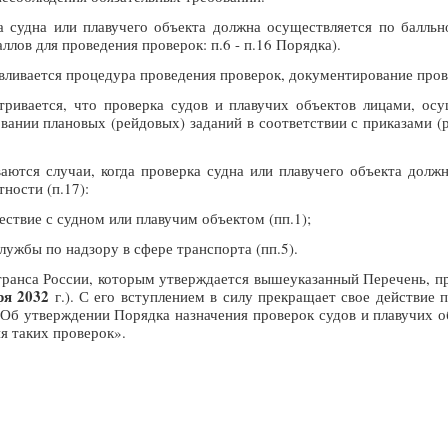
а судна или плавучего объекта должна осуществляется по балль
ллов для проведения проверок: п.6 - п.16 Порядка).
ливается процедура проведения проверок, документирование прово
тривается, что проверка судов и плавучих объектов лицами, о
вании плановых (рейдовых) заданий в соответствии с приказами 
аются случаи, когда проверка судна или плавучего объекта долж
тности (п.17):
ствие с судном или плавучим объектом (пп.1);
лужбы по надзору в сфере транспорта (пп.5).
ранса России, которым утверждается вышеуказанный Перечень, п
ря 2032
г.). С его вступлением в силу прекращает свое действие
«Об утверждении Порядка назначения проверок судов и плавучих о
я таких проверок».