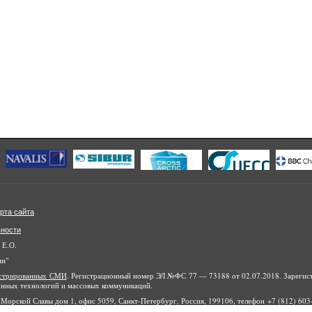
рта сайта
ьности
 Е.О.
ин"
гистрированных СМИ
. Регистрационный номер ЭЛ №ФС 77 — 73188 от 02.07.2018. Зарегис
онных технологий и массовых коммуникаций.
Морской Славы дом 1, офис 5059, Санкт-Петербург, Россия, 199106, телефон +7 (812) 603-