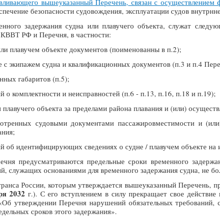
авливающего вышеуказанный Перечень, связан с осуществлением 
беспечение безопасности судовождения, эксплуатации судов внутрнн
енного задержания судна или плавучего объекта, служат следу
КВВТ РФ и Перечня, в частности:
или плавучем объекте документов (поименованны в п.2);
 с экипажем судна и квалификационных документов (п.3 и п.4 Пере
ных габаритов (п.5);
о комплектности и неисправностей (п.6 - п.13, п.16, п.18 и п.19);
 плавучего объекта за пределами района плавания и (или) осуществ
тренных судовыми документами пассажировместимости и (или) 
ания;
 об идентифицирующих сведениях о судне / плавучем объекте на и
ечня предусматриваются предельные сроки временного задержан
й, служащих основаниями для временного задержания судна, не бол
ранса России, которым утверждается вышеуказанный Перечень, п
ря 2032
г.). С его вступлением в силу прекращает свое действие
«Об утверждении Перечня нарушений обязательных требований, 
редельных сроков этого задержания».