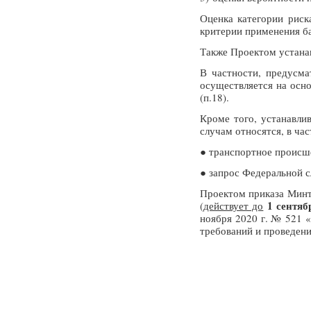
Оценка категории риск
критерии применения ба
Также Проектом устанав
В частности, предусма
осуществляется на осно
(п.18).
Кроме того, устанавлив
случам относятся, в час
● транспортное происше
● запрос Федеральной с
Проектом приказа Минт
1 сентяб
(
действует до
ноября 2020 г. № 521 
требований и проведени