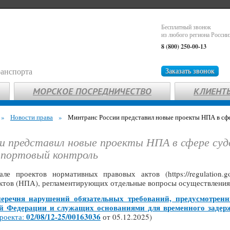
Бесплатный звонок
из любого региона России
8 (800) 250-00-13
ранспорта
Заказать звонок
МОРСКОЕ ПОСРЕДНИЧЕСТВО
КЛИЕНТ
»
Новости права
»
Минтранс России представил новые проекты НПА в сфе
и представил новые проекты НПА в сфере суд
 портовый контроль
ле проектов нормативных правовых актов (https://regulatio
ктов (НПА), регламентирующих отдельные вопросы осуществления 
еречня нарушений обязательных требований, предусмотренн
й Федерации и служащих основаниями для временного задерж
02/08/12-25/00163036
проекта:
от 05.12.2025)