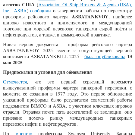
агентов
США
(
Association Of Ship Brokers & Agents (USA),
Inc.
,
ASBA
)
сообщили
о завершении работы по пересмотру
ASBATANKVOY
проформы рейсового чартера
, наиболее
широко известного и применяемого в международной
торговле при морской перевозке танкерами сырой нефти и
нефтепродуктов, а также, в коммерческой практике.
Новая версия документа – проформа рейсового чартера
ASBATANKVOY 2025 вместе с сопутствующей версией
13
коносамента ASBATANKBILL 2025 –
была опубликована
мая 2025
.
Предпосылки и условия для обновления
Отмечается
, что это первый серьезный пересмотр
вышеуказанной проформы чартера танкерной перевозки, с
момента ее создания в 1977 году. Это первое обновление
указанной проформы было результатом совместной работы
подкомитета BIMCO и ASBA, с участием ключевых игроков
отрасли. Отражая почти пять десятилетий ее эволюции, оно
призвано помочь рынку международных танкерных
перевозок нефти и нефтепродуктов.
По
мнению
профессора Swansea University Бариша