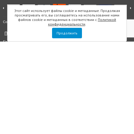
Этот сайт использует файлы cookie и метаданные. Продолжая
просматривать его, вы соглашаетесь на использование нами
файлов cookie и метаданных в соответствии с
Политикой
Карта сайта
Copyright © "Инмарин"
конфиденциальности
.
Политика конфиденциальности
Продолжить
Главный редактор Маслова Е.О.
Учредитель: ООО "Инмарин"
Выписка из реестра зарегистрированных СМИ
. Регистрационный
номер ЭЛ №ФС 77 — 73188 от 02.07.2018. Зарегистрировано
Федеральной службой по надзору в сфере связи, информационных
технологий и массовых коммуникаций.
Адрес редакции: Площадь Морской Славы дом 1, офис 5059, Санкт-
Петербург, Россия, 199106, телефон +7 (812) 603-48-63, e-mail
sos@inmarin.ru
Все материалы данного сайта являются объектами авторского права, в
том числе дизайн. Запрещается копирование, распространение, в том
числе путем копирования на другие сайты и ресурсы в интернете или
любое иное использование информации и объектов без
предварительного согласия правообладателя ООО «Инмарин». ©
ООО «Инмарин», 2010-2020.
Для лиц старше 12 лет.