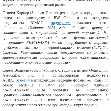
защиты интересов участников рынка.
Стивен Харпер (Stephen Harper), руководитель юридического
отдела по судоходству в BW Group и сопредседатель
подкомитета BIMCO,
подчеркнул
важность этого
обновления: «
Издание 2025 года обновляет форму в
соответствии с современной танкерной торговлей. На
протяжении всего процесса обновления формы совместный
подкомитет BIMCO/ASBA тесно сотрудничал с широким
представительством танкерной отрасли, включая COSCO и
Chevron. Ре
зультатом стали консультации со многими
заинтересованными сторонами, которые консультировали
подкомитет о потребностях отрасли».
Сёрен Вольмар (Søren Wolmar), старший партнер Quincannon
Associates, Inc. и сопредседатель подкомитета
ASBA,
отметил
непреходящее наследие формы: «
С момента
своего введения в 1977 году проформа чартера
ASBATANKVOY была призвана за тщательное
уравновешивание интересов владельцев и фрахтователей. С
ASBATANKVOY 2025 наш подкомитет преуспел в
поддержании этого баланса при модернизации формы».