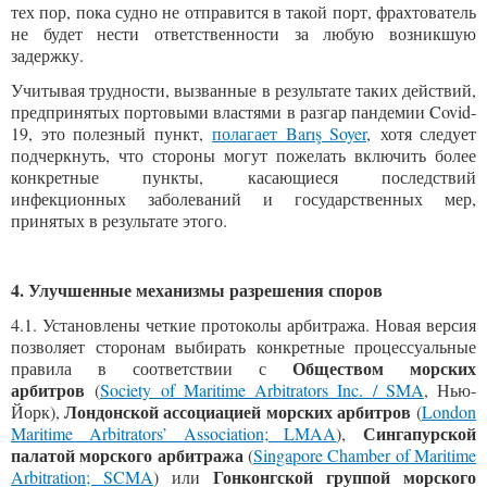
тех пор, пока судно не отправится в такой порт, фрахтователь
не будет нести ответственности за любую возникшую
задержку.
Учитывая трудности, вызванные в результате таких действий,
предпринятых портовыми властями в разгар пандемии Covid-
19, это полезный пункт,
полагает
Barış Soyer
, хотя следует
подчеркнуть, что стороны могут пожелать включить более
конкретные пункты, касающиеся последствий
инфекционных заболеваний и государственных мер,
принятых в результате этого.
4.
Улучшенные механизмы разрешения споров
4.1. Установлены четкие протоколы арбитража. Новая версия
позволяет сторонам выбирать конкретные процессуальные
Обществом морских
правила в соответствии с
арбитров
(
Society of Maritime Arbitrators Inc
.
/ SMA
, Нью-
Лондонской ассоциацией морских арбитров
Йорк),
(
London
Сингапурской
Maritime Arbitrators’ Association; LMAA
),
палатой морского арбитража
(
Singapore Chamber of Maritime
Гонконгской группой морског
о
Arbitration
;
SCMA
) или