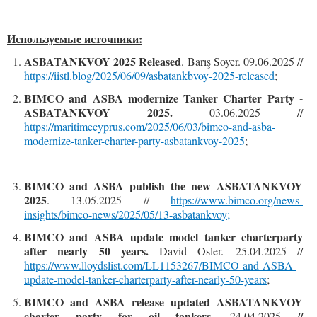
Используемые источники:
ASBATANKVOY 2025 Released
. Barış Soyer. 09.06.2025 //
https://iistl.blog/2025/06/09/asbatankbvoy-2025-released
;
BIMCO and ASBA modernize Tanker Charter Party -
ASBATANKVOY 2025.
03.06.2025 //
https://maritimecyprus.com/2025/06/03/bimco-and-asba-
modernize-tanker-charter-party-asbatankvoy-2025
;
BIMCO and ASBA publish the new ASBATANKVOY
2025
. 13.05.2025 //
https://www.bimco.org/news-
insights/bimco-news/2025/05/13-asbatankvo
y
;
BIMCO and ASBA update model tanker charterparty
after nearly 50 years.
David Osler.
25.04.2025 //
https://www.lloydslist.com/LL1153267/BIMCO-and-ASBA-
update-model-tanker-charterparty-after-nearly-50-year
s
;
BIMCO and ASBA release updated ASBATANKVOY
charter party for oil tankers.
//
24.04.2025