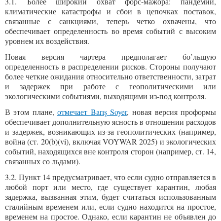
3.1. Более широкий охват форс-мажора: пандемии,
климатические катастрофы и сбои в цепочках поставок,
связанные с санкциями, теперь четко охвачены, что
обеспечивает определенность во время событий с высоким
уровнем их воздействия.
Новая версия чартера предполагает бо’льшую
определенность в распределении рисков. Стороны получают
более четкие ожидания относительно ответственности, затрат
и задержек при работе с геополитическими или
экологическими событиями, выходящими из-под контроля.
В этом плане,
отмечает
Barış Soyer
, новая версия проформы
обеспечивает дополнительную ясность в отношении расходов
и задержек, возникающих из-за геополитических (например,
война (ст. 20(b)(vi), включая VOYWAR 2025) и экологических
событий, находящихся вне контроля сторон (например, ст. 14,
связанных со льдами).
3.2. Пункт 14 предусматривает, что если судно отправляется в
любой порт или место, где существует карантин, любая
задержка, вызванная этим, будет считаться использованным
сталийным временем или, если судно находится на простое,
временем на простое. Однако, если карантин не объявлен до