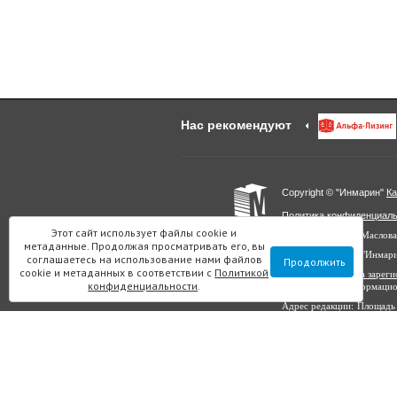
Нас рекомендуют
Copyright © "Инмарин"
Ка
Политика конфиденциал
Этот сайт использует файлы cookie и
Главный редактор Маслова
метаданные. Продолжая просматривать его, вы
Учредитель: ООО "Инмар
соглашаетесь на использование нами файлов
Продолжить
cookie и метаданных в соответствии с
Политикой
Выписка из реестра заре
конфиденциальности
.
в сфере связи, информаци
Адрес редакции: Площадь 
Все материалы данного с
копирования на другие са
«Инмарин». © ООО «Инма
Для лиц старше 12 лет.