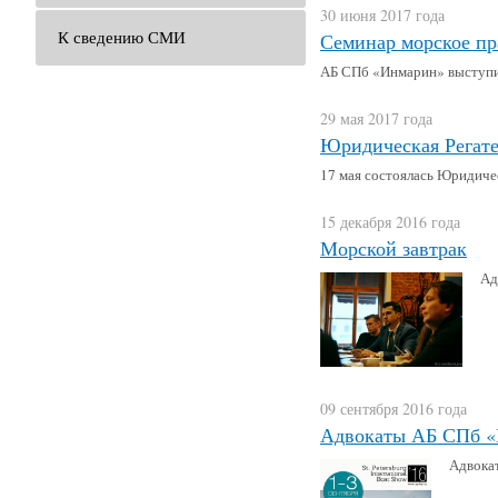
30 июня 2017 года
К сведению СМИ
Семинар морское пр
АБ СПб «Инмарин» выступи
29 мая 2017 года
Юридическая Регат
17 мая состоялась Юридиче
15 декабря 2016 года
Морской завтрак
Ад
09 сентября 2016 года
Адвокаты АБ СПб «Ин
Адвокат