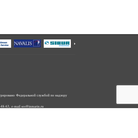
трировано Федеральной службой по надзору
48-63, e-mail sos@inmarin.ru
ание, распространение, в том числе путем
дварительного согласия правообладателя ООО