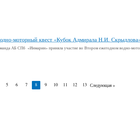
одно-моторный квест «Кубок Адмирала Н.И. Скрыдлова
манда АБ СПб «Инмарин» приняла участие во Втором ежегодном водно-мотор
5
6
7
8
9
10
11
12
13
Следующая »