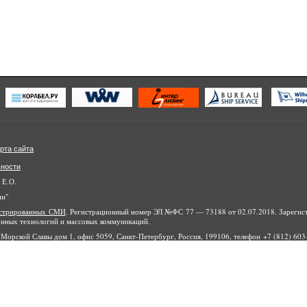
рта сайта
ьности
 Е.О.
ин"
гистрированных СМИ
. Регистрационный номер ЭЛ №ФС 77 — 73188 от 02.07.2018. Зарегис
онных технологий и массовых коммуникаций.
Морской Славы дом 1, офис 5059, Санкт-Петербург, Россия, 199106, телефон +7 (812) 603-
айта являются объектами авторского права, в том числе дизайн. Запрещается копиров
йты и ресурсы в интернете или любое иное использование информации и объектов без пре
рин», 2010-2020.