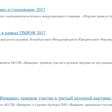
аво и страхование 2017
ло соорганизатором второго международного семинара «Морское право и ст
е в рамках ПМЮФ 2017
ская регата в рамках Петербургского Международного Юридического Форума,
вокаты АБ СПб «Инмарин» приняли участие в деловом завтраке по актуальным
марин» приняли участие в третьей яхтенной выставке St.
ы АБ СПб «Инмарин» и судовые брокеры ООО «Инмарин» принимали участие в тр