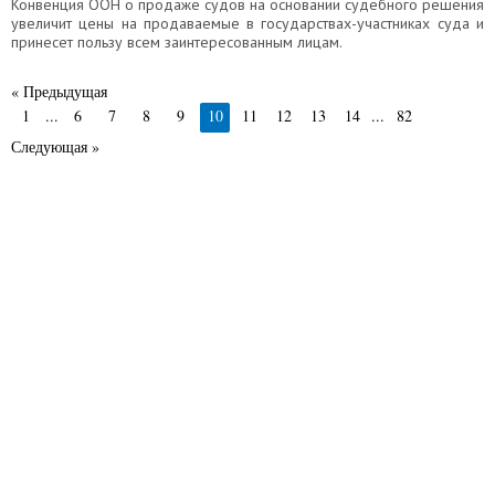
Конвенция ООН о продаже судов на основании судебного решения
увеличит цены на продаваемые в государствах-участниках суда и
принесет пользу всем заинтересованным лицам.
« Предыдущая
1
...
6
7
8
9
10
11
12
13
14
...
82
Следующая »