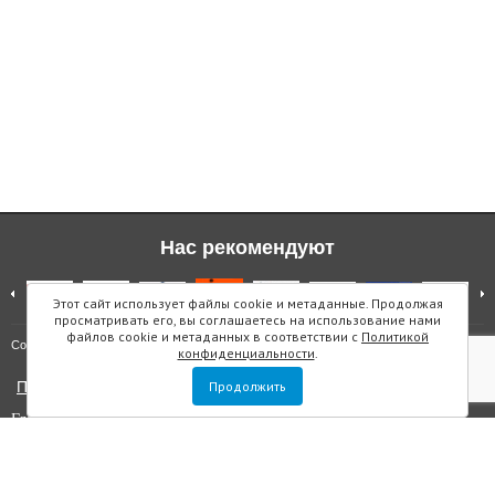
Нас рекомендуют
Этот сайт использует файлы cookie и метаданные. Продолжая
просматривать его, вы соглашаетесь на использование нами
файлов cookie и метаданных в соответствии с
Политикой
Карта сайта
Copyright © "Инмарин"
конфиденциальности
.
Политика конфиденциальности
Продолжить
Главный редактор Маслова Е.О.
Учредитель: ООО "Инмарин"
Выписка из реестра зарегистрированных СМИ
. Регистрационный