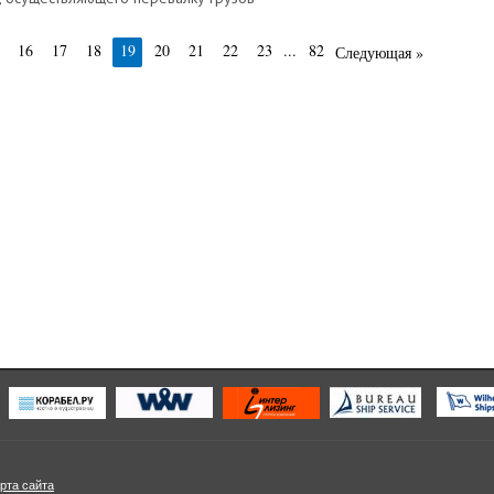
16
17
18
19
20
21
22
23
...
82
Следующая »
рта сайта