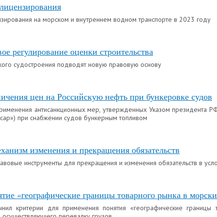
 лицензирования
зирования на морском и внутреннем водном транспорте в 2023 году
ое регулирование оценки строительства
кого судостроения подводят новую правовую основу
ичения цен на Российскую нефть при бункеровке судов
применения антисанкционных мер, утвержденных Указом президента РФ
 cap») при снабжении судов бункерным топливом
ханизм изменения и прекращения обязательств
авовые инструменты для прекращения и изменения обязательств в усл
тие «географические границы товарного рынка в морски
нил критерии для применения понятия «географические границы т
, осуществляющего перевалку грузов