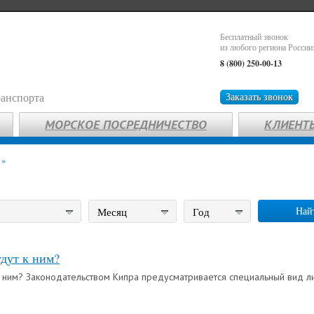
Бесплатный звонок
из любого региона России
8 (800) 250-00-13
ранспорта
Заказать звонок
МОРСКОЕ ПОСРЕДНИЧЕСТВО
КЛИЕНТ
»
Най
Месяц
Год
удут к ним?
 к ним? Законодательством Кипра предусматривается специальный вид 