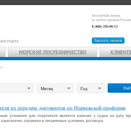
Бесплатный звонок
из любого региона России
8 (800) 250-00-13
ранспорта
Заказать звонок
МОРСКОЕ ПОСРЕДНИЧЕСТВО
КЛИЕНТ
»
Най
Месяц
Год
теля по передаче документов по Норвежской проформе
нным условием для покупателя является наличие у судна на дату пр
 однозначно отражена в письменных условиях договора.