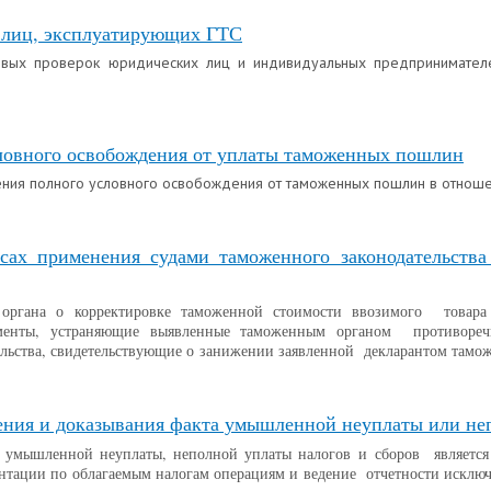
 лиц, эксплуатирующих ГТС
овых проверок юридических лиц и индивидуальных предпринимателе
ловного освобождения от уплаты таможенных пошлин
ения полного условного освобождения от таможенных пошлин в отноше
сах применения судами таможенного законодательства
ргана о корректировке таможенной стоимости ввозимого товара п
енты, устраняющие выявленные таможенным органом противоречи
льства, свидетельствующие о занижении заявленной декларантом тамо
ения и доказывания факта умышленной неуплаты или не
мышленной неуплаты, неполной уплаты налогов и сборов является «
нтации по облагаемым налогам операциям и ведение отчетности исключ