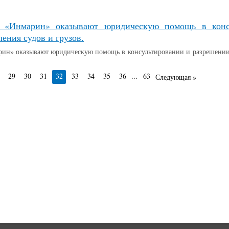
«Инмарин» оказывают юридическую помощь в консу
ения судов и грузов.
н» оказывают юридическую помощь в консультировании и разрешении 
29
30
31
32
33
34
35
36
...
63
Следующая »