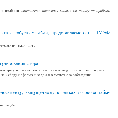
ния прибыли,
пониженная налоговая ставка по налогу на прибыль
екта автобуса-амфибии, представляемого на ПМЭФ
вляемого на ПМЭФ 2017.
егулирования спора
ого урегулирования спора, участникам индустрии морского и речного
 же к сбору и оформлению доказательств такого соблюдения
оносаменту, выпущенному в рамках договора тайм-
 на палубе.