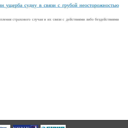
ии ущерба судну в связи с грубой неосторожностью
пления страхового случая и их связи с действиями либо бездействиями