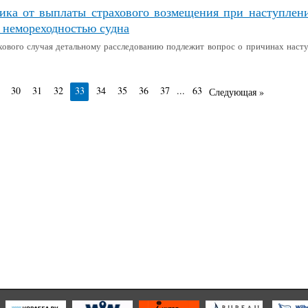
ика от выплаты страхового возмещения при наступлен
и немореходностью судна
хового случая детальному расследованию подлежит вопрос о причинах насту
30
31
32
33
34
35
36
37
...
63
Следующая »