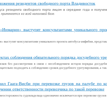
ложения резидентов свободного порта Владивосток
туса резидента свободного порта лицом в середине года и получе
, применяется ко всей налоговой базе
.
Инмарин» выступят консультантами уникального про
 выступят консультантами уникального проекта автобуса-амфибии, предста
ектах соблюдения обязательного порядка досудебного ур
исков без рассмотрения в связи с несоблюдением истцом порядка досудебн
тщательно подходить к соблюдению сроков досудебного урегулирования, а так
ил Гаага-Висби при перевозке грузов на палубе по к
ичении ответственности перевозчика по такой перевозке
 неосторожность судовладельца однозначно исключается при перевозке грузов